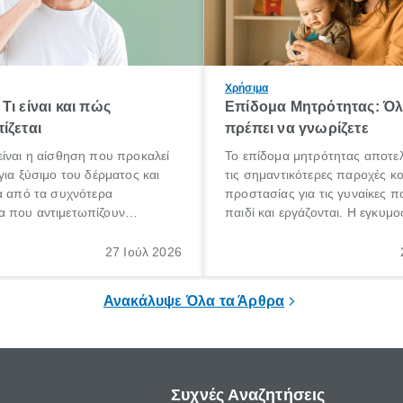
Χρήσιμα
Τι είναι και πώς
Επίδομα Μητρότητας: Ό
ίζεται
πρέπει να γνωρίζετε
ίναι η αίσθηση που προκαλεί
Το επίδομα μητρότητας αποτελ
για ξύσιμο του δέρματος και
τις σημαντικότερες παροχές κ
α από τα συχνότερα
προστασίας για τις γυναίκες 
 που αντιμετωπίζουν
παιδί και εργάζονται. Η εγκυμο
θε ηλικίας. Πολλοί αναζητούν
γέννηση ενός παιδιού είναι μια 
 για το «κνησμός τι είναι»,
σημαντική περίοδος στη ζωή 
27 Ιούλ 2026
ί να εμφανιστεί ξαφνικά ή να
οικογένειας, η οποία συνοδεύε
α μεγάλο χρονικό διάστημα.
αυξημένες ανάγκες και υποχρε
Ανακάλυψε Όλα τα Άρθρα
Συχνές Αναζητήσεις