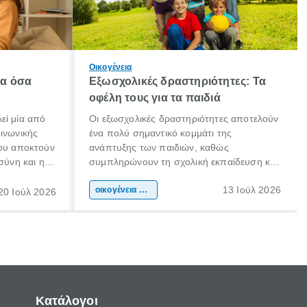
Οικογένεια
λα όσα
Εξωσχολικές δραστηριότητες: Τα
οφέλη τους για τα παιδιά
εί μία από
Οι εξωσχολικές δραστηριότητες αποτελούν
οινωνικής
ένα πολύ σημαντικό κομμάτι της
που αποκτούν
ανάπτυξης των παιδιών, καθώς
σύνη και η
συμπληρώνουν τη σχολική εκπαίδευση και
ιδιαίτερα
συμβάλλουν ουσιαστικά στη διαμόρφωση
13 Ιούλ 2026
κάθε
της προσωπικότητας, της κοινωνικότητας
οικογένεια & παιδί
20 Ιούλ 2026
ται από
και των δεξιοτήτων τους. Δεν είναι απλώς
ώσεις.
ένας τρόπος για να περνάει το παιδί τον
ελεύθερο χρόνο του.
Κατάλογοι