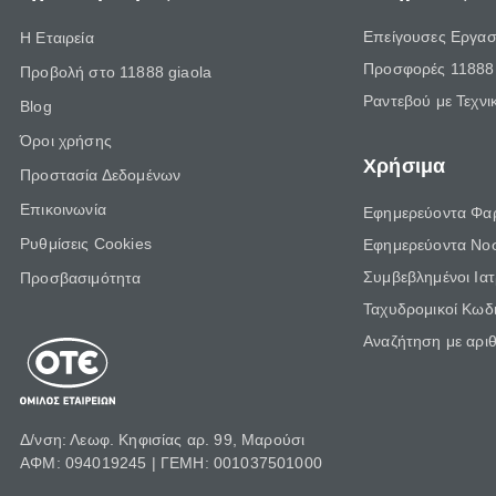
Επείγουσες Εργασ
Η Εταιρεία
Προσφορές 11888 
Προβολή στο 11888 giaola
Ραντεβού με Τεχνι
Blog
Όροι χρήσης
Χρήσιμα
Προστασία Δεδομένων
Επικοινωνία
Εφημερεύοντα Φα
Ρυθμίσεις Cookies
Εφημερεύοντα Νο
Συμβεβλημένοι Ια
Προσβασιμότητα
Ταχυδρομικοί Κωδι
Αναζήτηση με αρι
Δ/νση: Λεωφ. Κηφισίας αρ. 99, Μαρούσι
ΑΦΜ: 094019245 | ΓΕΜΗ: 001037501000