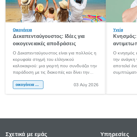
Οικογένεια
Υγεία
Δεκαπενταύγουστος: Ιδέες για
Κνησμός: 
οικογενειακές αποδράσεις
αντιμετωπ
Ο Δεκαπενταύγουστος είναι για πολλούς η
Ο κνησμός ε
κορυφαία στιγμή του ελληνικού
την ανάγκη 
καλοκαιριού: μια γιορτή που συνδυάζει την
αποτελεί έν
παράδοση με τις διακοπές και δίνει την
συμπτώματα
αφορμή για ταξίδια σε κάθε γωνιά της
άνθρωποι κά
03 Αύγ 2026
χώρας. Είτε πρόκειται για λίγες μέρες
οικογένεια & παιδί
πληροφορίες
ξεγνοιασιάς είτε για μια σύντομη εξόρμηση.
καθώς μπορε
επιμένει γι
Σχετικά με εμάς
Υπηρεσίες