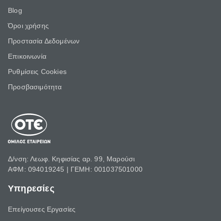
Blog
Όροι χρήσης
Προστασία Δεδομένων
Επικοινωνία
Ρυθμίσεις Cookies
Προσβασιμότητα
Δ/νση: Λεωφ. Κηφισίας αρ. 99, Μαρούσι
ΑΦΜ: 094019245 | ΓΕΜΗ: 001037501000
Υπηρεσίες
Επείγουσες Εργασίες