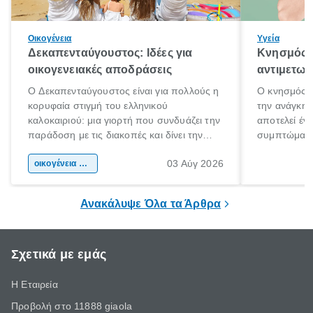
Οικογένεια
Υγεία
Δεκαπενταύγουστος: Ιδέες για
Κνησμός: 
οικογενειακές αποδράσεις
αντιμετωπ
Ο Δεκαπενταύγουστος είναι για πολλούς η
Ο κνησμός ε
κορυφαία στιγμή του ελληνικού
την ανάγκη 
καλοκαιριού: μια γιορτή που συνδυάζει την
αποτελεί έν
παράδοση με τις διακοπές και δίνει την
συμπτώματα
αφορμή για ταξίδια σε κάθε γωνιά της
άνθρωποι κά
03 Αύγ 2026
χώρας. Είτε πρόκειται για λίγες μέρες
οικογένεια & παιδί
πληροφορίες 
ξεγνοιασιάς είτε για μια σύντομη εξόρμηση.
καθώς μπορε
επιμένει για
Ανακάλυψε Όλα τα Άρθρα
Σχετικά με εμάς
Η Εταιρεία
Προβολή στο 11888 giaola