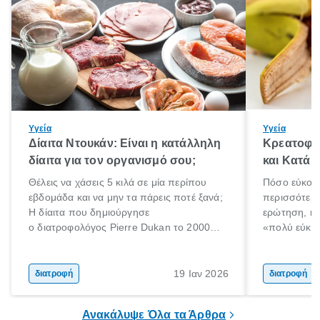
Υγεία
Υγεία
Δίαιτα Ντουκάν: Είναι η κατάλληλη
Κρεατοφαγ
δίαιτα για τον οργανισμό σου;
και Κατά 
Θέλεις να χάσεις 5 κιλά σε μία περίπου
Πόσο εύκολα
εβδομάδα και να μην τα πάρεις ποτέ ξανά;
περισσότερε
Η δίαιτα που δημιούργησε
ερώτηση, η 
ο διατροφολόγος Pierre Dukan το 2000
«πολύ εύκο
μπορεί να δώσει τέτοιες υποσχέσεις.
τρώω κρέας
Χαμηλές σε λιπαρά πηγές πρωτεϊνών,
ελάχιστοι εί
δημητριακά ολικής άλεσης, άφθονο νερό,
ακόμα λιγότε
19 Ιαν 2026
διατροφή
διατροφή
και ένας ημερήσιος περίπατος 20 λεπτών
γιατί θα πρ
είναι τα κλειδιά της.
τρώνε κρέας
Ανακάλυψε Όλα τα Άρθρα