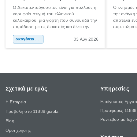
Ο Δεκαπενταύγουστος είναι για πολλούς η
Ο κνησμός ε
κορυφαία στιγμή του ελληνικού
την ανάγκη 
καλοκαιριού: μια γιορτή που συνδυάζει την
αποτελεί έν
παράδοση με τις διακοπές και δίνει την
συμπτώματα
αφορμή για ταξίδια σε κάθε γωνιά της
άνθρωποι κά
03 Αύγ 2026
χώρας. Είτε πρόκειται για λίγες μέρες
οικογένεια & παιδί
πληροφορίες
ξεγνοιασιάς είτε για μια σύντομη εξόρμηση.
καθώς μπορε
επιμένει γι
Σχετικά με εμάς
Υπηρεσίες
Επείγουσες Εργασ
Η Εταιρεία
Προσφορές 11888 
Προβολή στο 11888 giaola
Ραντεβού με Τεχνι
Blog
Όροι χρήσης