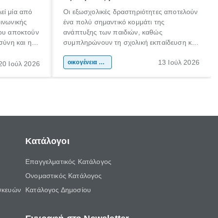
εί μία από
Οι εξωσχολικές δραστηριότητες αποτελούν
οινωνικής
ένα πολύ σημαντικό κομμάτι της
που αποκτούν
ανάπτυξης των παιδιών, καθώς
σύνη και η
συμπληρώνουν τη σχολική εκπαίδευση και
ιδιαίτερα
συμβάλλουν ουσιαστικά στη διαμόρφωση
13 Ιούλ 2026
κάθε
της προσωπικότητας, της κοινωνικότητας
οικογένεια & παιδί
20 Ιούλ 2026
ται από
και των δεξιοτήτων τους. Δεν είναι απλώς
ώσεις.
ένας τρόπος για να περνάει το παιδί τον
ελεύθερο χρόνο του.
Κατάλογοι
Επαγγελματικός Κατάλογος
Ονομαστικός Κατάλογος
σκευών
Κατάλογος Δημοσίου