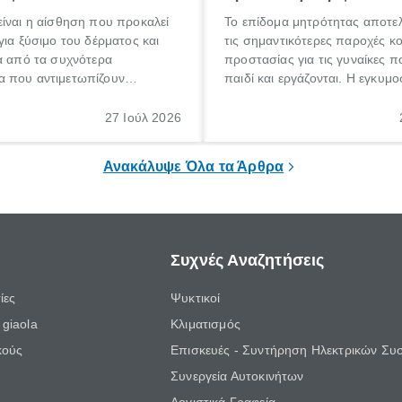
ίναι η αίσθηση που προκαλεί
Το επίδομα μητρότητας αποτελ
για ξύσιμο του δέρματος και
τις σημαντικότερες παροχές κ
α από τα συχνότερα
προστασίας για τις γυναίκες 
 που αντιμετωπίζουν
παιδί και εργάζονται. Η εγκυμο
θε ηλικίας. Πολλοί αναζητούν
γέννηση ενός παιδιού είναι μια 
 για το «κνησμός τι είναι»,
σημαντική περίοδος στη ζωή 
27 Ιούλ 2026
ί να εμφανιστεί ξαφνικά ή να
οικογένειας, η οποία συνοδεύε
α μεγάλο χρονικό διάστημα.
αυξημένες ανάγκες και υποχρε
Ανακάλυψε Όλα τα Άρθρα
Συχνές Αναζητήσεις
ίες
Ψυκτικοί
giaola
Κλιματισμός
κούς
Επισκευές - Συντήρηση Ηλεκτρικών Συ
Συνεργεία Αυτοκινήτων