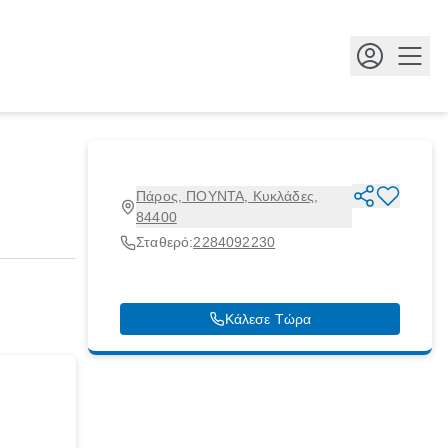
Κουμ
Πάρος, ΠΟΥΝΤΑ, Κυκλάδες,
84400
Σταθερό:
2284092230
Κάλεσε Τώρα