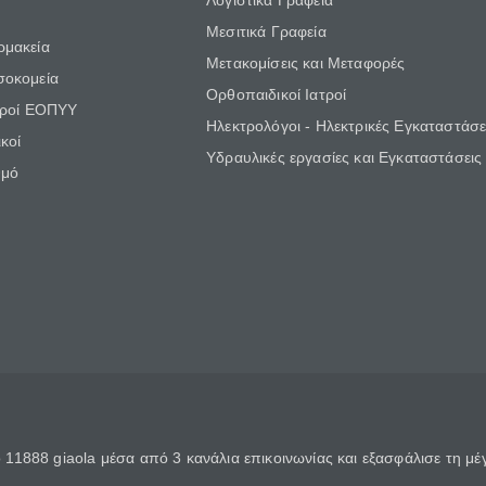
Λογιστικά Γραφεία
Μεσιτικά Γραφεία
ρμακεία
Μετακομίσεις και Μεταφορές
σοκομεία
Ορθοπαιδικοί Ιατροί
τροί ΕΟΠΥΥ
Ηλεκτρολόγοι - Ηλεκτρικές Εγκαταστάσε
κοί
Υδραυλικές εργασίες και Εγκαταστάσεις
θμό
11888 giaola μέσα από 3 κανάλια επικοινωνίας και εξασφάλισε τη μ