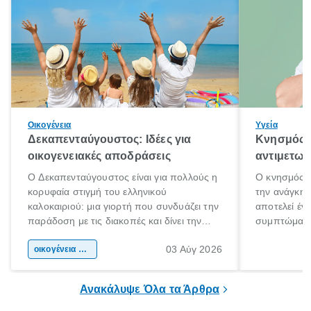
Οικογένεια
Υγεία
Δεκαπενταύγουστος: Ιδέες για
Κνησμός: 
οικογενειακές αποδράσεις
αντιμετωπ
Ο Δεκαπενταύγουστος είναι για πολλούς η
Ο κνησμός ε
κορυφαία στιγμή του ελληνικού
την ανάγκη 
καλοκαιριού: μια γιορτή που συνδυάζει την
αποτελεί έν
παράδοση με τις διακοπές και δίνει την
συμπτώματα
αφορμή για ταξίδια σε κάθε γωνιά της
άνθρωποι κά
03 Αύγ 2026
χώρας. Είτε πρόκειται για λίγες μέρες
οικογένεια & παιδί
πληροφορίες 
ξεγνοιασιάς είτε για μια σύντομη εξόρμηση.
καθώς μπορε
επιμένει για
Ανακάλυψε Όλα τα Άρθρα