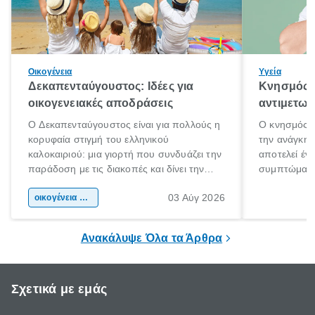
Οικογένεια
Υγεία
Δεκαπενταύγουστος: Ιδέες για
Κνησμός: 
οικογενειακές αποδράσεις
αντιμετωπ
Ο Δεκαπενταύγουστος είναι για πολλούς η
Ο κνησμός ε
κορυφαία στιγμή του ελληνικού
την ανάγκη 
καλοκαιριού: μια γιορτή που συνδυάζει την
αποτελεί έν
παράδοση με τις διακοπές και δίνει την
συμπτώματα
αφορμή για ταξίδια σε κάθε γωνιά της
άνθρωποι κά
03 Αύγ 2026
χώρας. Είτε πρόκειται για λίγες μέρες
οικογένεια & παιδί
πληροφορίες 
ξεγνοιασιάς είτε για μια σύντομη εξόρμηση.
καθώς μπορε
επιμένει για
Ανακάλυψε Όλα τα Άρθρα
Σχετικά με εμάς