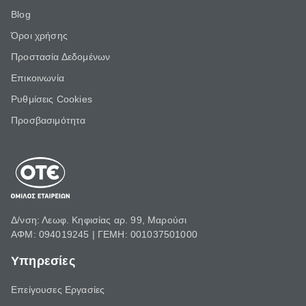
Blog
Όροι χρήσης
Προστασία Δεδομένων
Επικοινωνία
Ρυθμίσεις Cookies
Προσβασιμότητα
Δ/νση: Λεωφ. Κηφισίας αρ. 99, Μαρούσι
ΑΦΜ: 094019245 | ΓΕΜΗ: 001037501000
Υπηρεσίες
Επείγουσες Εργασίες