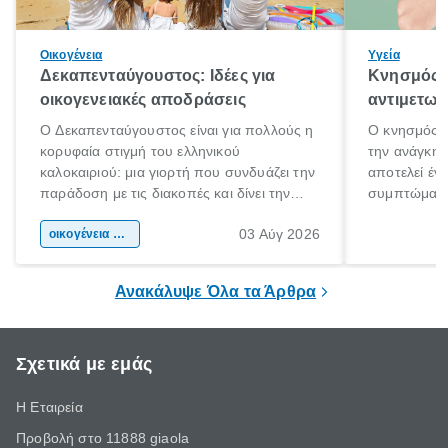
Οικογένεια
Υγεία
Δεκαπενταύγουστος: Ιδέες για
Κνησμός: 
οικογενειακές αποδράσεις
αντιμετωπ
Ο Δεκαπενταύγουστος είναι για πολλούς η
Ο κνησμός ε
κορυφαία στιγμή του ελληνικού
την ανάγκη 
καλοκαιριού: μια γιορτή που συνδυάζει την
αποτελεί έν
παράδοση με τις διακοπές και δίνει την
συμπτώματα
αφορμή για ταξίδια σε κάθε γωνιά της
άνθρωποι κά
03 Αύγ 2026
χώρας. Είτε πρόκειται για λίγες μέρες
οικογένεια & παιδί
πληροφορίες 
ξεγνοιασιάς είτε για μια σύντομη εξόρμηση.
καθώς μπορε
επιμένει για
Ανακάλυψε Όλα τα Άρθρα
Σχετικά με εμάς
Η Εταιρεία
Προβολή στο 11888 giaola