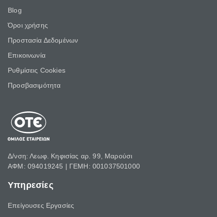
Blog
Όροι χρήσης
Προστασία Δεδομένων
Επικοινωνία
Ρυθμίσεις Cookies
Προσβασιμότητα
Δ/νση: Λεωφ. Κηφισίας αρ. 99, Μαρούσι
ΑΦΜ: 094019245 | ΓΕΜΗ: 001037501000
Υπηρεσίες
Επείγουσες Εργασίες