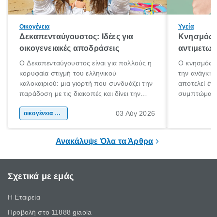
Οικογένεια
Υγεία
Δεκαπενταύγουστος: Ιδέες για
Κνησμός: 
οικογενειακές αποδράσεις
αντιμετωπ
Ο Δεκαπενταύγουστος είναι για πολλούς η
Ο κνησμός ε
κορυφαία στιγμή του ελληνικού
την ανάγκη 
καλοκαιριού: μια γιορτή που συνδυάζει την
αποτελεί έν
παράδοση με τις διακοπές και δίνει την
συμπτώματα
αφορμή για ταξίδια σε κάθε γωνιά της
άνθρωποι κά
03 Αύγ 2026
χώρας. Είτε πρόκειται για λίγες μέρες
οικογένεια & παιδί
πληροφορίες 
ξεγνοιασιάς είτε για μια σύντομη εξόρμηση.
καθώς μπορε
επιμένει για
Ανακάλυψε Όλα τα Άρθρα
Σχετικά με εμάς
Η Εταιρεία
Προβολή στο 11888 giaola