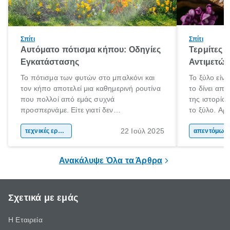
Σπίτι
Σπίτι
Αυτόματο πότισμα κήπου: Οδηγίες
Τερμίτες κ
Εγκατάστασης
Αντιμετώ
Το πότισμα των φυτών στο μπαλκόνι και
Το ξύλο είνα
τον κήπο αποτελεί μια καθημερινή ρουτίνα
το δίνει απ
που πολλοί από εμάς συχνά
της ιστορία
προσπερνάμε. Είτε γιατί δεν
το ξύλο. Αρχ
προλαβαίνουμε, είτε γιατί την ξεχνάμε.
το και αργότ
22 Ιούλ 2025
Αυτό ωστόσο, έχει πολύ αρνητικές
τεχνικές εργασίες
και εργαλεί
απεντόμωσ
επιπτώσεις για τα φυτά μας. Τα οποία
καθημερινότ
χρειάζονται συγκεκριμένη ποσότητα νερού
το ξύλο χρη
Ανακάλυψε Όλα τα Άρθρα
και μάλιστα, είναι καλό να την λαμβάνουν
τα μήκη και
ίδια ώρα κάθε φορά.
Σχετικά με εμάς
Η Εταιρεία