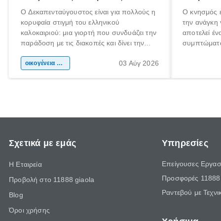
Ο Δεκαπενταύγουστος είναι για πολλούς η
Ο κνησμός ε
κορυφαία στιγμή του ελληνικού
την ανάγκη 
καλοκαιριού: μια γιορτή που συνδυάζει την
αποτελεί έν
παράδοση με τις διακοπές και δίνει την
συμπτώματα
αφορμή για ταξίδια σε κάθε γωνιά της
άνθρωποι κά
03 Αύγ 2026
χώρας. Είτε πρόκειται για λίγες μέρες
οικογένεια & παιδί
πληροφορίες
ξεγνοιασιάς είτε για μια σύντομη εξόρμηση.
καθώς μπορε
επιμένει γι
Σχετικά με εμάς
Υπηρεσίες
Επείγουσες Εργασ
Η Εταιρεία
Προσφορές 11888 
Προβολή στο 11888 giaola
Ραντεβού με Τεχνι
Blog
Όροι χρήσης