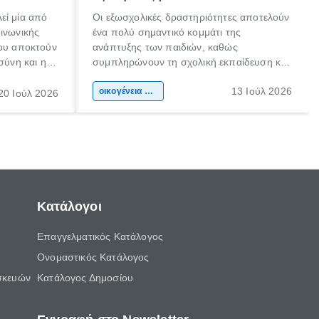
εί μία από
Οι εξωσχολικές δραστηριότητες αποτελούν
οινωνικής
ένα πολύ σημαντικό κομμάτι της
που αποκτούν
ανάπτυξης των παιδιών, καθώς
σύνη και η
συμπληρώνουν τη σχολική εκπαίδευση και
ιδιαίτερα
συμβάλλουν ουσιαστικά στη διαμόρφωση
13 Ιούλ 2026
κάθε
της προσωπικότητας, της κοινωνικότητας
οικογένεια & παιδί
20 Ιούλ 2026
ται από
και των δεξιοτήτων τους. Δεν είναι απλώς
ώσεις.
ένας τρόπος για να περνάει το παιδί τον
ελεύθερο χρόνο του.
Κατάλογοι
Επαγγελματικός Κατάλογος
Ονομαστικός Κατάλογος
σκευών
Κατάλογος Δημοσίου