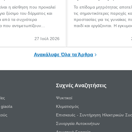
ίναι η αίσθηση που προκαλεί
Το επίδομα μητρότητας αποτελ
για ξύσιμο του δέρματος και
τις σημαντικότερες παροχές κ
α από τα συχνότερα
προστασίας για τις γυναίκες 
 που αντιμετωπίζουν
παιδί και εργάζονται. Η εγκυμο
θε ηλικίας. Πολλοί αναζητούν
γέννηση ενός παιδιού είναι μια 
 για το «κνησμός τι είναι»,
σημαντική περίοδος στη ζωή 
27 Ιούλ 2026
ί να εμφανιστεί ξαφνικά ή να
οικογένειας, η οποία συνοδεύε
α μεγάλο χρονικό διάστημα.
αυξημένες ανάγκες και υποχρε
Ανακάλυψε Όλα τα Άρθρα
Συχνές Αναζητήσεις
ίες
Ψυκτικοί
giaola
Κλιματισμός
κούς
Επισκευές - Συντήρηση Ηλεκτρικών Συ
Συνεργεία Αυτοκινήτων