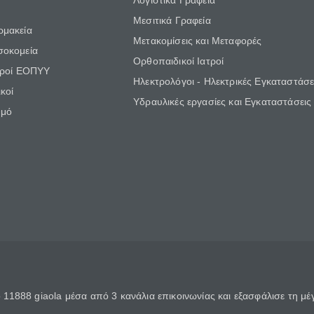
Λογιστικά Γραφεία
Μεσιτικά Γραφεία
ρμακεία
Μετακομίσεις και Μεταφορές
σοκομεία
Ορθοπαιδικοί Ιατροί
τροί ΕΟΠΥΥ
Ηλεκτρολόγοι - Ηλεκτρικές Εγκαταστάσε
κοί
Υδραυλικές εργασίες και Εγκαταστάσεις
θμό
11888 giaola μέσα από 3 κανάλια επικοινωνίας και εξασφάλισε τη μ