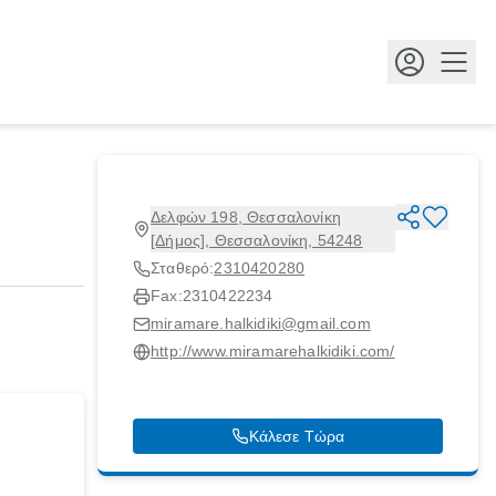
Κουμ
Δελφών 198, Θεσσαλονίκη
[Δήμος], Θεσσαλονίκη, 54248
Σταθερό:
2310420280
Fax:
2310422234
miramare.halkidiki@gmail.com
http://www.miramarehalkidiki.com/
Κάλεσε Τώρα