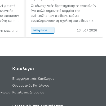
εί μία από
Οι εξωσχολικές δραστηριότητες αποτελούν
οινωνικής
ένα πολύ σημαντικό κομμάτι της
που αποκτούν
ανάπτυξης των παιδιών, καθώς
σύνη και η
συμπληρώνουν τη σχολική εκπαίδευση και
ιδιαίτερα
συμβάλλουν ουσιαστικά στη διαμόρφωση
13 Ιούλ 2026
κάθε
της προσωπικότητας, της κοινωνικότητας
οικογένεια & παιδί
20 Ιούλ 2026
ται από
και των δεξιοτήτων τους. Δεν είναι απλώς
ώσεις.
ένας τρόπος για να περνάει το παιδί τον
ελεύθερο χρόνο του.
Κατάλογοι
Επαγγελματικός Κατάλογος
Ονομαστικός Κατάλογος
σκευών
Κατάλογος Δημοσίου