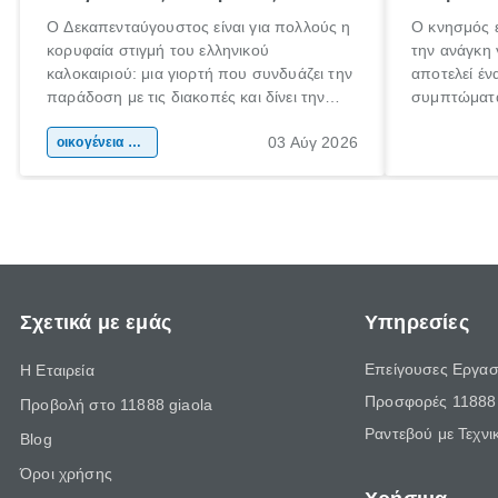
Ο Δεκαπενταύγουστος είναι για πολλούς η
Ο κνησμός ε
κορυφαία στιγμή του ελληνικού
την ανάγκη 
καλοκαιριού: μια γιορτή που συνδυάζει την
αποτελεί έν
παράδοση με τις διακοπές και δίνει την
συμπτώματα
αφορμή για ταξίδια σε κάθε γωνιά της
άνθρωποι κά
03 Αύγ 2026
χώρας. Είτε πρόκειται για λίγες μέρες
οικογένεια & παιδί
πληροφορίες
ξεγνοιασιάς είτε για μια σύντομη εξόρμηση.
καθώς μπορε
επιμένει γι
Σχετικά με εμάς
Υπηρεσίες
Επείγουσες Εργασ
Η Εταιρεία
Προσφορές 11888 
Προβολή στο 11888 giaola
Ραντεβού με Τεχνι
Blog
Όροι χρήσης