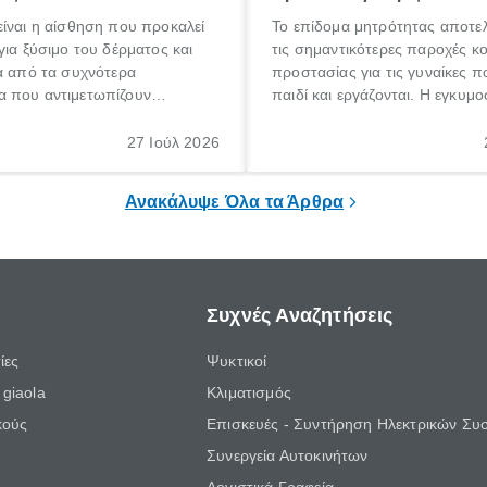
ίναι η αίσθηση που προκαλεί
Το επίδομα μητρότητας αποτελ
για ξύσιμο του δέρματος και
τις σημαντικότερες παροχές κ
α από τα συχνότερα
προστασίας για τις γυναίκες 
 που αντιμετωπίζουν
παιδί και εργάζονται. Η εγκυμο
θε ηλικίας. Πολλοί αναζητούν
γέννηση ενός παιδιού είναι μια 
 για το «κνησμός τι είναι»,
σημαντική περίοδος στη ζωή 
27 Ιούλ 2026
ί να εμφανιστεί ξαφνικά ή να
οικογένειας, η οποία συνοδεύε
α μεγάλο χρονικό διάστημα.
αυξημένες ανάγκες και υποχρε
Ανακάλυψε Όλα τα Άρθρα
Συχνές Αναζητήσεις
ίες
Ψυκτικοί
giaola
Κλιματισμός
κούς
Επισκευές - Συντήρηση Ηλεκτρικών Συ
Συνεργεία Αυτοκινήτων