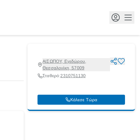
Κουμ
ΑΙΣΩΠΟΥ, Εχεδώρου,
Θεσσαλονίκη, 57009
Σταθερό:
2310751130
Κάλεσε Τώρα