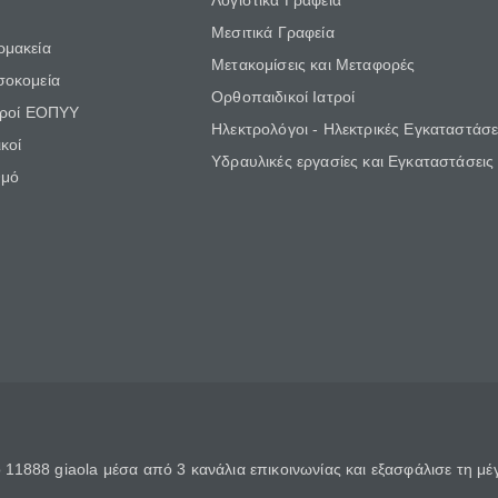
Λογιστικά Γραφεία
Μεσιτικά Γραφεία
ρμακεία
Μετακομίσεις και Μεταφορές
σοκομεία
Ορθοπαιδικοί Ιατροί
τροί ΕΟΠΥΥ
Ηλεκτρολόγοι - Ηλεκτρικές Εγκαταστάσε
κοί
Υδραυλικές εργασίες και Εγκαταστάσεις
θμό
11888 giaola μέσα από 3 κανάλια επικοινωνίας και εξασφάλισε τη μ