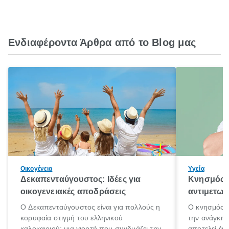
Ενδιαφέροντα Άρθρα από το Blog μας
Οικογένεια
Υγεία
Δεκαπενταύγουστος: Ιδέες για
Κνησμός: 
οικογενειακές αποδράσεις
αντιμετωπ
Ο Δεκαπενταύγουστος είναι για πολλούς η
Ο κνησμός ε
κορυφαία στιγμή του ελληνικού
την ανάγκη 
καλοκαιριού: μια γιορτή που συνδυάζει την
αποτελεί έν