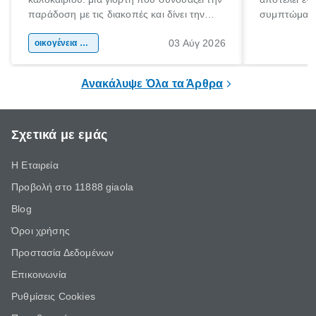
παράδοση με τις διακοπές και δίνει την
συμπτώματα
αφορμή για ταξίδια σε κάθε γωνιά της
άνθρωποι κά
03 Αύγ 2026
χώρας. Είτε πρόκειται για λίγες μέρες
οικογένεια & παιδί
πληροφορίες 
ξεγνοιασιάς είτε για μια σύντομη εξόρμηση.
καθώς μπορε
επιμένει για
Ανακάλυψε Όλα τα Άρθρα
Σχετικά με εμάς
Η Εταιρεία
Προβολή στο 11888 giaola
Blog
Όροι χρήσης
Προστασία Δεδομένων
Επικοινωνία
Ρυθμίσεις Cookies