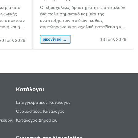
εί μία από
Οι εξωσχολικές δραστηριότητες αποτελούν
οινωνικής
ένα πολύ σημαντικό κομμάτι της
που αποκτούν
ανάπτυξης των παιδιών, καθώς
σύνη και η
συμπληρώνουν τη σχολική εκπαίδευση και
ιδιαίτερα
συμβάλλουν ουσιαστικά στη διαμόρφωση
13 Ιούλ 2026
κάθε
της προσωπικότητας, της κοινωνικότητας
οικογένεια & παιδί
20 Ιούλ 2026
ται από
και των δεξιοτήτων τους. Δεν είναι απλώς
ώσεις.
ένας τρόπος για να περνάει το παιδί τον
ελεύθερο χρόνο του.
Κατάλογοι
Επαγγελματικός Κατάλογος
Ονομαστικός Κατάλογος
σκευών
Κατάλογος Δημοσίου