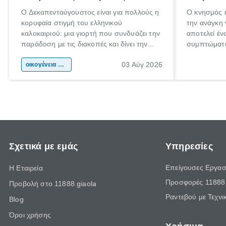
Ο Δεκαπενταύγουστος είναι για πολλούς η
Ο κνησμός ε
κορυφαία στιγμή του ελληνικού
την ανάγκη 
καλοκαιριού: μια γιορτή που συνδυάζει την
αποτελεί έν
παράδοση με τις διακοπές και δίνει την
συμπτώματα
αφορμή για ταξίδια σε κάθε γωνιά της
άνθρωποι κά
03 Αύγ 2026
χώρας. Είτε πρόκειται για λίγες μέρες
οικογένεια & παιδί
πληροφορίες
ξεγνοιασιάς είτε για μια σύντομη εξόρμηση.
καθώς μπορε
επιμένει γι
Σχετικά με εμάς
Υπηρεσίες
Επείγουσες Εργασ
Η Εταιρεία
Προσφορές 11888 
Προβολή στο 11888 giaola
Ραντεβού με Τεχνι
Blog
Όροι χρήσης