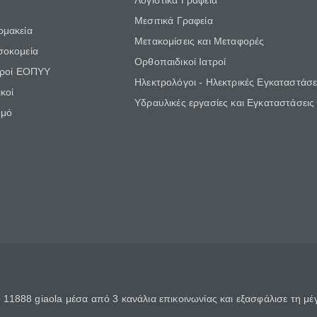
Λογιστικά Γραφεία
Μεσιτικά Γραφεία
ρμακεία
Μετακομίσεις και Μεταφορές
σοκομεία
Ορθοπαιδικοί Ιατροί
τροί ΕΟΠΥΥ
Ηλεκτρολόγοι - Ηλεκτρικές Εγκαταστάσε
κοί
Υδραυλικές εργασίες και Εγκαταστάσεις
θμό
11888 giaola μέσα από 3 κανάλια επικοινωνίας και εξασφάλισε τη μ