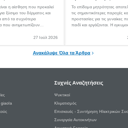
ίναι η αίσθηση που προκαλεί
Το επίδομα μητρότητας αποτελ
για ξύσιμο του δέρματος και
τις σημαντικότερες παροχές κ
α από τα συχνότερα
προστασίας για τις γυναίκες 
 που αντιμετωπίζουν
παιδί και εργάζονται. Η εγκυμο
θε ηλικίας. Πολλοί αναζητούν
γέννηση ενός παιδιού είναι μια 
 για το «κνησμός τι είναι»,
σημαντική περίοδος στη ζωή 
27 Ιούλ 2026
ί να εμφανιστεί ξαφνικά ή να
οικογένειας, η οποία συνοδεύε
α μεγάλο χρονικό διάστημα.
αυξημένες ανάγκες και υποχρε
Ανακάλυψε Όλα τα Άρθρα
Συχνές Αναζητήσεις
ίες
Ψυκτικοί
giaola
Κλιματισμός
κούς
Επισκευές - Συντήρηση Ηλεκτρικών Συ
Συνεργεία Αυτοκινήτων