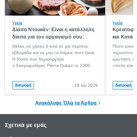
Υγεία
Υγεία
Δίαιτα Ντουκάν: Είναι η κατάλληλη
Κρεατοφαγ
δίαιτα για τον οργανισμό σου;
και Κατά 
Θέλεις να χάσεις 5 κιλά σε μία περίπου
Πόσο εύκολα
εβδομάδα και να μην τα πάρεις ποτέ ξανά;
περισσότερε
Η δίαιτα που δημιούργησε
ερώτηση, η 
ο διατροφολόγος Pierre Dukan το 2000
«πολύ εύκο
μπορεί να δώσει τέτοιες υποσχέσεις.
τρώω κρέας
Χαμηλές σε λιπαρά πηγές πρωτεϊνών,
ελάχιστοι εί
δημητριακά ολικής άλεσης, άφθονο νερό,
ακόμα λιγότε
19 Ιαν 2026
διατροφή
διατροφή
και ένας ημερήσιος περίπατος 20 λεπτών
γιατί θα πρ
είναι τα κλειδιά της.
τρώνε κρέας
Ανακάλυψε Όλα τα Άρθρα
Σχετικά με εμάς