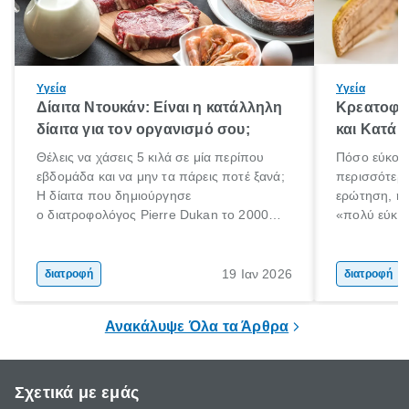
Υγεία
Υγεία
Δίαιτα Ντουκάν: Είναι η κατάλληλη
Κρεατοφαγ
δίαιτα για τον οργανισμό σου;
και Κατά 
Θέλεις να χάσεις 5 κιλά σε μία περίπου
Πόσο εύκολα
εβδομάδα και να μην τα πάρεις ποτέ ξανά;
περισσότερε
Η δίαιτα που δημιούργησε
ερώτηση, η 
ο διατροφολόγος Pierre Dukan το 2000
«πολύ εύκο
μπορεί να δώσει τέτοιες υποσχέσεις.
τρώω κρέας
Χαμηλές σε λιπαρά πηγές πρωτεϊνών,
ελάχιστοι εί
δημητριακά ολικής άλεσης, άφθονο νερό,
ακόμα λιγότε
19 Ιαν 2026
διατροφή
διατροφή
και ένας ημερήσιος περίπατος 20 λεπτών
γιατί θα πρ
είναι τα κλειδιά της.
τρώνε κρέας
Ανακάλυψε Όλα τα Άρθρα
Σχετικά με εμάς