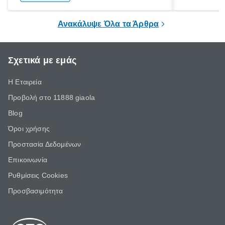
ξεγνοιασιάς είτε για μια σύντομη εξόρμηση.
καθώς μπορε
επιμένει για
Ανακάλυψε Όλα τα Άρθρα
Σχετικά με εμάς
Η Εταιρεία
Προβολή στο 11888 giaola
Blog
Όροι χρήσης
Προστασία Δεδομένων
Επικοινωνία
Ρυθμίσεις Cookies
Προσβασιμότητα