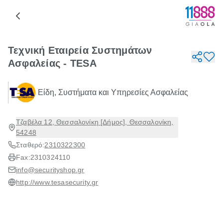
Τεχνική Εταιρεία Συστημάτων
Ασφαλείας - TESA
Είδη, Συστήματα και Υπηρεσίες Ασφαλείας
Τζαβέλα 12, Θεσσαλονίκη [Δήμος], Θεσσαλονίκη,
54248
Σταθερό:
2310322300
Fax:
2310324110
info@securityshop.gr
http://www.tesasecurity.gr