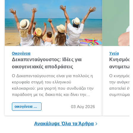
Οικογένεια
Υγεία
Δεκαπενταύγουστος: Ιδέες για
Κνησμός: 
οικογενειακές αποδράσεις
αντιμετωπ
Ο Δεκαπενταύγουστος είναι για πολλούς η
Ο κνησμός ε
κορυφαία στιγμή του ελληνικού
την ανάγκη 
καλοκαιριού: μια γιορτή που συνδυάζει την
αποτελεί έν
παράδοση με τις διακοπές και δίνει την
συμπτώματα
αφορμή για ταξίδια σε κάθε γωνιά της
άνθρωποι κά
03 Αύγ 2026
χώρας. Είτε πρόκειται για λίγες μέρες
οικογένεια & παιδί
πληροφορίες 
ξεγνοιασιάς είτε για μια σύντομη εξόρμηση.
καθώς μπορε
επιμένει για
Ανακάλυψε Όλα τα Άρθρα