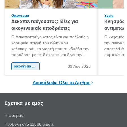
Οικογένεια
Υγεία
Δεκαπενταύγουστος: Ιδέες για
Κνησμός: 
οικογενειακές αποδράσεις
αντιμετωπ
Ο Δεκαπενταύγουστος είναι για πολλούς η
Ο κνησμός ε
κορυφαία στιγμή του ελληνικού
την ανάγκη 
καλοκαιριού: μια γιορτή που συνδυάζει την
αποτελεί έν
παράδοση με τις διακοπές και δίνει την
συμπτώματα
αφορμή για ταξίδια σε κάθε γωνιά της
άνθρωποι κά
03 Αύγ 2026
χώρας. Είτε πρόκειται για λίγες μέρες
οικογένεια & παιδί
πληροφορίες 
ξεγνοιασιάς είτε για μια σύντομη εξόρμηση.
καθώς μπορε
επιμένει για
Ανακάλυψε Όλα τα Άρθρα
Σχετικά με εμάς
Η Εταιρεία
Προβολή στο 11888 giaola