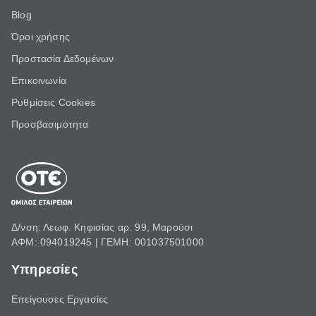
Blog
Όροι χρήσης
Προστασία Δεδομένων
Επικοινωνία
Ρυθμίσεις Cookies
Προσβασιμότητα
Δ/νση: Λεωφ. Κηφισίας αρ. 99, Μαρούσι
ΑΦΜ: 094019245 | ΓΕΜΗ: 001037501000
Υπηρεσίες
Επείγουσες Εργασίες