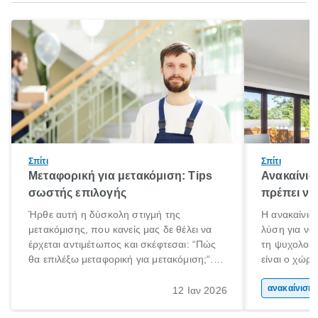
Σπίτι
Σπίτι
Μεταφορική για μετακόμιση: Tips
Ανακαίνισ
σωστής επιλογής
πρέπει να
Ήρθε αυτή η δύσκολη στιγμή της
Η ανακαίνιση
μετακόμισης, που κανείς μας δε θέλει να
λύση για να
έρχεται αντιμέτωπος και σκέφτεσαι: “Πώς
τη ψυχολογί
θα επιλέξω μεταφορική για μετακόμιση;“.
είναι ο χώρ
Αλλά όλα καλά, παίρνεις βαθιές ανάσες και
50% του χρό
ξεκινάς τις απαραίτητες ετοιμασίες,
Επομένως, θ
ανακα
12 Ιαν 2026
πακετάρισμα, ξεσκαρτάρισμα και όλα αυτά
που νιώθεις 