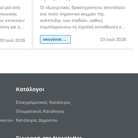
εί μία από
Οι εξωσχολικές δραστηριότητες αποτελούν
οινωνικής
ένα πολύ σημαντικό κομμάτι της
που αποκτούν
ανάπτυξης των παιδιών, καθώς
σύνη και η
συμπληρώνουν τη σχολική εκπαίδευση και
ιδιαίτερα
συμβάλλουν ουσιαστικά στη διαμόρφωση
13 Ιούλ 2026
κάθε
της προσωπικότητας, της κοινωνικότητας
οικογένεια & παιδί
20 Ιούλ 2026
ται από
και των δεξιοτήτων τους. Δεν είναι απλώς
ώσεις.
ένας τρόπος για να περνάει το παιδί τον
ελεύθερο χρόνο του.
Κατάλογοι
Επαγγελματικός Κατάλογος
Ονομαστικός Κατάλογος
σκευών
Κατάλογος Δημοσίου