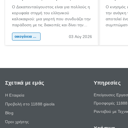
Ο Δεκαπενταύγουστος είναι για πολλούς η
Ο κνησμός ε
κορυφαία στιγμή του ελληνικού
την ανάγκη 
καλοκαιριού: μια γιορτή που συνδυάζει την
αποτελεί έν
παράδοση με τις διακοπές και δίνει την
συμπτώματα
αφορμή για ταξίδια σε κάθε γωνιά της
άνθρωποι κά
03 Αύγ 2026
χώρας. Είτε πρόκειται για λίγες μέρες
οικογένεια & παιδί
πληροφορίες
ξεγνοιασιάς είτε για μια σύντομη εξόρμηση.
καθώς μπορε
επιμένει γι
Σχετικά με εμάς
Υπηρεσίες
Επείγουσες Εργασ
Η Εταιρεία
Προσφορές 11888 
Προβολή στο 11888 giaola
Ραντεβού με Τεχνι
Blog
Όροι χρήσης