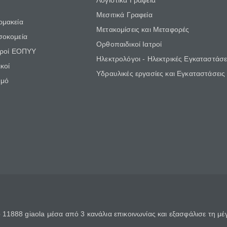
Λογιστικά Γραφεία
Μεσιτικά Γραφεία
ρμακεία
Μετακομίσεις και Μεταφορές
σοκομεία
Ορθοπαιδικοί Ιατροί
τροί ΕΟΠΥΥ
Ηλεκτρολόγοι - Ηλεκτρικές Εγκαταστάσε
κοί
Υδραυλικές εργασίες και Εγκαταστάσεις
θμό
11888 giaola μέσα από 3 κανάλια επικοινωνίας και εξασφάλισε τη μ