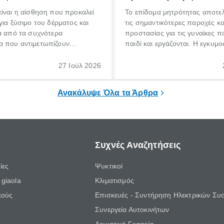
ίναι η αίσθηση που προκαλεί
Το επίδομα μητρότητας αποτελ
για ξύσιμο του δέρματος και
τις σημαντικότερες παροχές κ
α από τα συχνότερα
προστασίας για τις γυναίκες 
 που αντιμετωπίζουν
παιδί και εργάζονται. Η εγκυμο
θε ηλικίας. Πολλοί αναζητούν
γέννηση ενός παιδιού είναι μια 
 για το «κνησμός τι είναι»,
σημαντική περίοδος στη ζωή 
27 Ιούλ 2026
ί να εμφανιστεί ξαφνικά ή να
οικογένειας, η οποία συνοδεύε
α μεγάλο χρονικό διάστημα.
αυξημένες ανάγκες και υποχρε
Ανακάλυψε Όλα τα Άρθρα
Συχνές Αναζητήσεις
ίες
Ψυκτικοί
giaola
Κλιματισμός
κούς
Επισκευές - Συντήρηση Ηλεκτρικών Συ
Συνεργεία Αυτοκινήτων