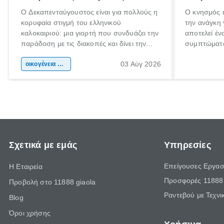
Ο Δεκαπενταύγουστος είναι για πολλούς η
Ο κνησμός ε
κορυφαία στιγμή του ελληνικού
την ανάγκη 
καλοκαιριού: μια γιορτή που συνδυάζει την
αποτελεί έν
παράδοση με τις διακοπές και δίνει την
συμπτώματα
αφορμή για ταξίδια σε κάθε γωνιά της
άνθρωποι κά
03 Αύγ 2026
χώρας. Είτε πρόκειται για λίγες μέρες
οικογένεια & παιδί
πληροφορίες
ξεγνοιασιάς είτε για μια σύντομη εξόρμηση.
καθώς μπορε
επιμένει γι
Σχετικά με εμάς
Υπηρεσίες
Επείγουσες Εργασ
Η Εταιρεία
Προσφορές 11888 
Προβολή στο 11888 giaola
Ραντεβού με Τεχνι
Blog
Όροι χρήσης