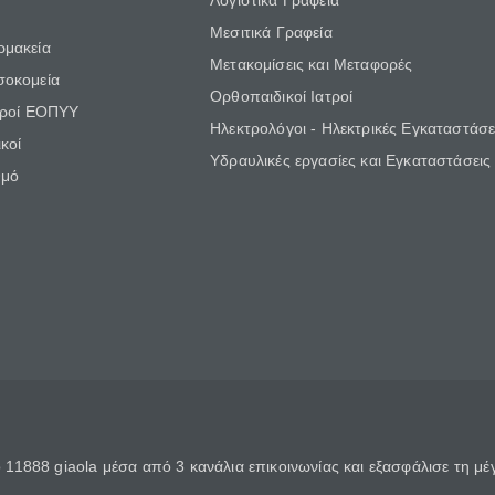
Λογιστικά Γραφεία
Μεσιτικά Γραφεία
ρμακεία
Μετακομίσεις και Μεταφορές
σοκομεία
Ορθοπαιδικοί Ιατροί
τροί ΕΟΠΥΥ
Ηλεκτρολόγοι - Ηλεκτρικές Εγκαταστάσε
κοί
Υδραυλικές εργασίες και Εγκαταστάσεις
θμό
11888 giaola μέσα από 3 κανάλια επικοινωνίας και εξασφάλισε τη μ