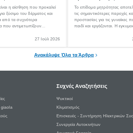
ίναι η αίσθηση που προκαλεί
Το επίδομα μητρότητας αποτελ
για ξύσιμο του δέρματος και
τις σημαντικότερες παροχές κ
α από τα συχνότερα
προστασίας για τις γυναίκες 
 που αντιμετωπίζουν
παιδί και εργάζονται. Η εγκυμο
θε ηλικίας. Πολλοί αναζητούν
γέννηση ενός παιδιού είναι μια 
 για το «κνησμός τι είναι»,
σημαντική περίοδος στη ζωή 
27 Ιούλ 2026
ί να εμφανιστεί ξαφνικά ή να
οικογένειας, η οποία συνοδεύε
α μεγάλο χρονικό διάστημα.
αυξημένες ανάγκες και υποχρε
Ανακάλυψε Όλα τα Άρθρα
Συχνές Αναζητήσεις
ίες
Ψυκτικοί
giaola
Κλιματισμός
κούς
Επισκευές - Συντήρηση Ηλεκτρικών Συ
Συνεργεία Αυτοκινήτων