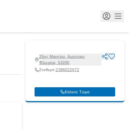
Κουμ
25ης Μαρτίου, Αμύνταιο,
Φλώρινα, 53200
Σταθερό:
2386022672
Κάλεσε Τώρα