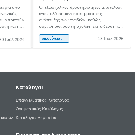
εί μία από
Οι εξωσχολικές δραστηριότητες αποτελούν
οινωνικής
ένα πολύ σημαντικό κομμάτι της
που αποκτούν
ανάπτυξης των παιδιών, καθώς
σύνη και η
συμπληρώνουν τη σχολική εκπαίδευση και
ιδιαίτερα
συμβάλλουν ουσιαστικά στη διαμόρφωση
13 Ιούλ 2026
κάθε
της προσωπικότητας, της κοινωνικότητας
οικογένεια & παιδί
20 Ιούλ 2026
ται από
και των δεξιοτήτων τους. Δεν είναι απλώς
ώσεις.
ένας τρόπος για να περνάει το παιδί τον
ελεύθερο χρόνο του.
Κατάλογοι
Επαγγελματικός Κατάλογος
Ονομαστικός Κατάλογος
σκευών
Κατάλογος Δημοσίου