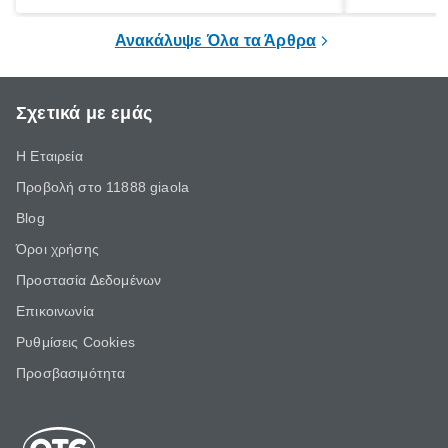
ξεγνοιασιάς είτε για μια σύντομη εξόρμηση.
καθώς μπορε
επιμένει για
Ανακάλυψε Όλα τα Άρθρα
Σχετικά με εμάς
Η Εταιρεία
Προβολή στο 11888 giaola
Blog
Όροι χρήσης
Προστασία Δεδομένων
Επικοινωνία
Ρυθμίσεις Cookies
Προσβασιμότητα