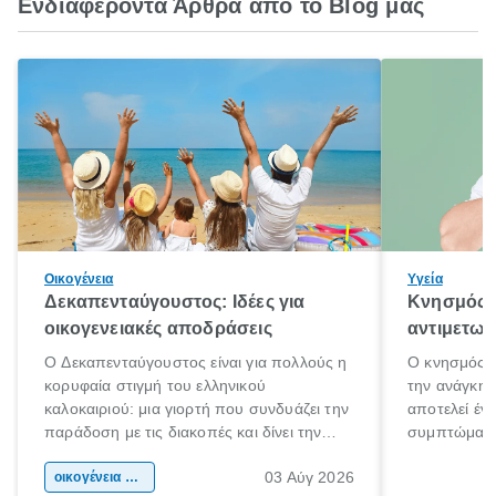
Ενδιαφέροντα Άρθρα από το Blog μας
Οικογένεια
Υγεία
Δεκαπενταύγουστος: Ιδέες για
Κνησμός: 
οικογενειακές αποδράσεις
αντιμετωπ
Ο Δεκαπενταύγουστος είναι για πολλούς η
Ο κνησμός ε
κορυφαία στιγμή του ελληνικού
την ανάγκη 
καλοκαιριού: μια γιορτή που συνδυάζει την
αποτελεί έν
παράδοση με τις διακοπές και δίνει την
συμπτώματα
αφορμή για ταξίδια σε κάθε γωνιά της
άνθρωποι κά
03 Αύγ 2026
χώρας. Είτε πρόκειται για λίγες μέρες
οικογένεια & παιδί
πληροφορίες 