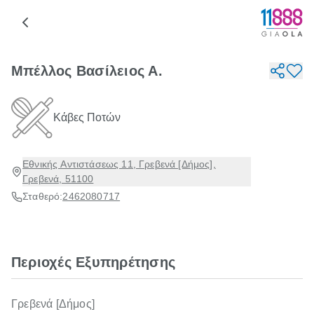
Μπέλλος Βασίλειος Α.
Κάβες Ποτών
Εθνικής Αντιστάσεως 11, Γρεβενά [Δήμος],
Γρεβενά, 51100
Σταθερό:
2462080717
Περιοχές Εξυπηρέτησης
Γρεβενά [Δήμος]