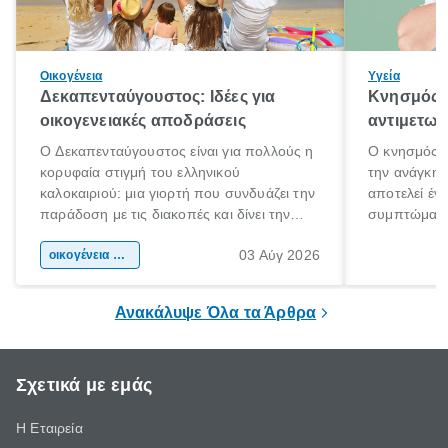
Οικογένεια
Υγεία
Δεκαπενταύγουστος: Ιδέες για
Κνησμός: 
οικογενειακές αποδράσεις
αντιμετωπ
Ο Δεκαπενταύγουστος είναι για πολλούς η
Ο κνησμός ε
κορυφαία στιγμή του ελληνικού
την ανάγκη 
καλοκαιριού: μια γιορτή που συνδυάζει την
αποτελεί έν
παράδοση με τις διακοπές και δίνει την
συμπτώματα
αφορμή για ταξίδια σε κάθε γωνιά της
άνθρωποι κά
03 Αύγ 2026
χώρας. Είτε πρόκειται για λίγες μέρες
οικογένεια & παιδί
πληροφορίες 
ξεγνοιασιάς είτε για μια σύντομη εξόρμηση.
καθώς μπορε
επιμένει για
Ανακάλυψε Όλα τα Άρθρα
Σχετικά με εμάς
Η Εταιρεία