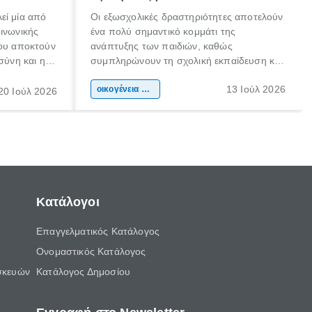
εί μία από
Οι εξωσχολικές δραστηριότητες αποτελούν
οινωνικής
ένα πολύ σημαντικό κομμάτι της
που αποκτούν
ανάπτυξης των παιδιών, καθώς
σύνη και η
συμπληρώνουν τη σχολική εκπαίδευση και
ιδιαίτερα
συμβάλλουν ουσιαστικά στη διαμόρφωση
13 Ιούλ 2026
κάθε
της προσωπικότητας, της κοινωνικότητας
οικογένεια & παιδί
20 Ιούλ 2026
ται από
και των δεξιοτήτων τους. Δεν είναι απλώς
ώσεις.
ένας τρόπος για να περνάει το παιδί τον
ελεύθερο χρόνο του.
Κατάλογοι
Επαγγελματικός Κατάλογος
Ονομαστικός Κατάλογος
σκευών
Κατάλογος Δημοσίου