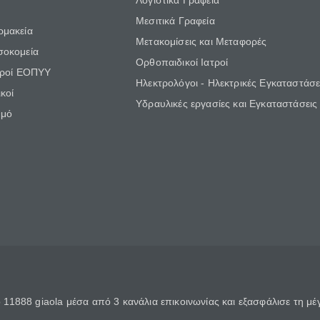
Λογιστικά Γραφεία
Μεσιτικά Γραφεία
ρμακεία
Μετακομίσεις και Μεταφορές
σοκομεία
Ορθοπαιδικοί Ιατροί
τροί ΕΟΠΥΥ
Ηλεκτρολόγοι - Ηλεκτρικές Εγκαταστάσε
κοί
Υδραυλικές εργασίες και Εγκαταστάσεις
θμό
11888 giaola μέσα από 3 κανάλια επικοινωνίας και εξασφάλισε τη μ