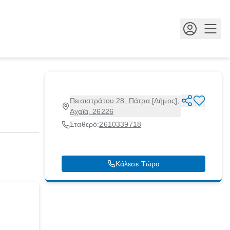
Κουμ
Πεισιστράτου 28, Πάτρα [Δήμος],
Αχαϊα, 26226
Σταθερό:
2610339718
Κάλεσε Τώρα