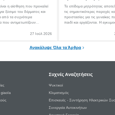
ίναι η αίσθηση που προκαλεί
Το επίδομα μητρότητας αποτελ
για ξύσιμο του δέρματος και
τις σημαντικότερες παροχές κ
α από τα συχνότερα
προστασίας για τις γυναίκες 
 που αντιμετωπίζουν
παιδί και εργάζονται. Η εγκυμο
θε ηλικίας. Πολλοί αναζητούν
γέννηση ενός παιδιού είναι μια 
 για το «κνησμός τι είναι»,
σημαντική περίοδος στη ζωή 
27 Ιούλ 2026
ί να εμφανιστεί ξαφνικά ή να
οικογένειας, η οποία συνοδεύε
α μεγάλο χρονικό διάστημα.
αυξημένες ανάγκες και υποχρε
Ανακάλυψε Όλα τα Άρθρα
Συχνές Αναζητήσεις
ίες
Ψυκτικοί
giaola
Κλιματισμός
κούς
Επισκευές - Συντήρηση Ηλεκτρικών Συ
Συνεργεία Αυτοκινήτων