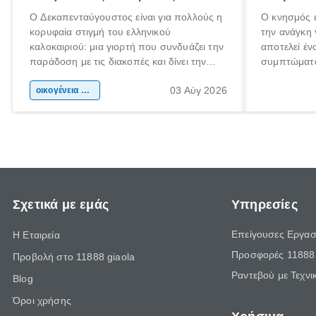
Ο Δεκαπενταύγουστος είναι για πολλούς η
Ο κνησμός ε
κορυφαία στιγμή του ελληνικού
την ανάγκη 
καλοκαιριού: μια γιορτή που συνδυάζει την
αποτελεί έν
παράδοση με τις διακοπές και δίνει την
συμπτώματα
αφορμή για ταξίδια σε κάθε γωνιά της
άνθρωποι κά
03 Αύγ 2026
χώρας. Είτε πρόκειται για λίγες μέρες
οικογένεια & παιδί
πληροφορίες
ξεγνοιασιάς είτε για μια σύντομη εξόρμηση.
καθώς μπορε
επιμένει γι
Σχετικά με εμάς
Υπηρεσίες
Επείγουσες Εργασ
Η Εταιρεία
Προσφορές 11888 
Προβολή στο 11888 giaola
Ραντεβού με Τεχνι
Blog
Όροι χρήσης