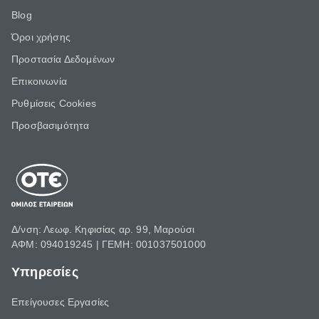
Blog
Όροι χρήσης
Προστασία Δεδομένων
Επικοινωνία
Ρυθμίσεις Cookies
Προσβασιμότητα
Δ/νση: Λεωφ. Κηφισίας αρ. 99, Μαρούσι
ΑΦΜ: 094019245 | ΓΕΜΗ: 001037501000
Υπηρεσίες
Επείγουσες Εργασίες