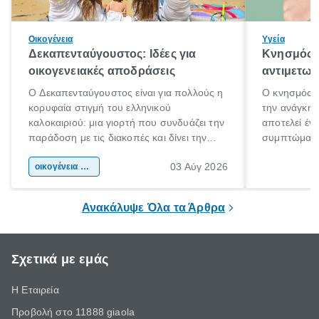
Οικογένεια
Υγεία
Δεκαπενταύγουστος: Ιδέες για
Κνησμός: 
οικογενειακές αποδράσεις
αντιμετωπ
Ο Δεκαπενταύγουστος είναι για πολλούς η
Ο κνησμός ε
κορυφαία στιγμή του ελληνικού
την ανάγκη 
καλοκαιριού: μια γιορτή που συνδυάζει την
αποτελεί έν
παράδοση με τις διακοπές και δίνει την
συμπτώματα
αφορμή για ταξίδια σε κάθε γωνιά της
άνθρωποι κά
03 Αύγ 2026
χώρας. Είτε πρόκειται για λίγες μέρες
οικογένεια & παιδί
πληροφορίες 
ξεγνοιασιάς είτε για μια σύντομη εξόρμηση.
καθώς μπορε
επιμένει για
Ανακάλυψε Όλα τα Άρθρα
Σχετικά με εμάς
Η Εταιρεία
Προβολή στο 11888 giaola