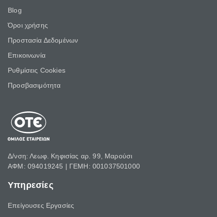
Blog
Όροι χρήσης
Προστασία Δεδομένων
Επικοινωνία
Ρυθμίσεις Cookies
Προσβασιμότητα
Δ/νση: Λεωφ. Κηφισίας αρ. 99, Μαρούσι
ΑΦΜ: 094019245 | ΓΕΜΗ: 001037501000
Υπηρεσίες
Επείγουσες Εργασίες