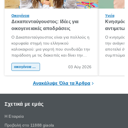
Οικογένεια
Υγεία
Δεκαπενταύγουστος: Ιδέες για
Κνησμός: 
οικογενειακές αποδράσεις
αντιμετωπ
Ο Δεκαπενταύγουστος είναι για πολλούς η
Ο κνησμός ε
κορυφαία στιγμή του ελληνικού
την ανάγκη 
καλοκαιριού: μια γιορτή που συνδυάζει την
αποτελεί έν
παράδοση με τις διακοπές και δίνει την
συμπτώματα
αφορμή για ταξίδια σε κάθε γωνιά της
άνθρωποι κά
03 Αύγ 2026
χώρας. Είτε πρόκειται για λίγες μέρες
οικογένεια & παιδί
πληροφορίες 
ξεγνοιασιάς είτε για μια σύντομη εξόρμηση.
καθώς μπορε
επιμένει για
Ανακάλυψε Όλα τα Άρθρα
Σχετικά με εμάς
Η Εταιρεία
Προβολή στο 11888 giaola