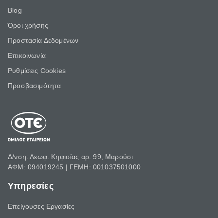
Blog
Όροι χρήσης
Προστασία Δεδομένων
Επικοινωνία
Ρυθμίσεις Cookies
Προσβασιμότητα
Δ/νση: Λεωφ. Κηφισίας αρ. 99, Μαρούσι
ΑΦΜ: 094019245 | ΓΕΜΗ: 001037501000
Υπηρεσίες
Επείγουσες Εργασίες