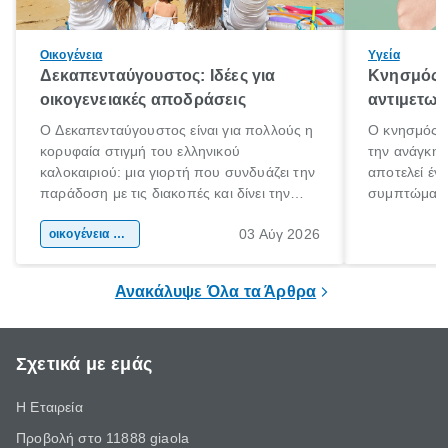
Οικογένεια
Υγεία
Δεκαπενταύγουστος: Ιδέες για
Κνησμός: 
οικογενειακές αποδράσεις
αντιμετωπ
Ο Δεκαπενταύγουστος είναι για πολλούς η
Ο κνησμός ε
κορυφαία στιγμή του ελληνικού
την ανάγκη 
καλοκαιριού: μια γιορτή που συνδυάζει την
αποτελεί έν
παράδοση με τις διακοπές και δίνει την
συμπτώματα
αφορμή για ταξίδια σε κάθε γωνιά της
άνθρωποι κά
03 Αύγ 2026
χώρας. Είτε πρόκειται για λίγες μέρες
οικογένεια & παιδί
πληροφορίες 
ξεγνοιασιάς είτε για μια σύντομη εξόρμηση.
καθώς μπορε
επιμένει για
Ανακάλυψε Όλα τα Άρθρα
Σχετικά με εμάς
Η Εταιρεία
Προβολή στο 11888 giaola