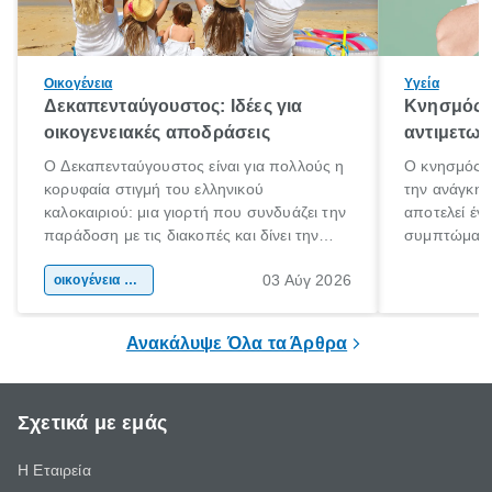
Οικογένεια
Υγεία
Δεκαπενταύγουστος: Ιδέες για
Κνησμός: 
οικογενειακές αποδράσεις
αντιμετωπ
Ο Δεκαπενταύγουστος είναι για πολλούς η
Ο κνησμός ε
κορυφαία στιγμή του ελληνικού
την ανάγκη 
καλοκαιριού: μια γιορτή που συνδυάζει την
αποτελεί έν
παράδοση με τις διακοπές και δίνει την
συμπτώματα
αφορμή για ταξίδια σε κάθε γωνιά της
άνθρωποι κά
03 Αύγ 2026
χώρας. Είτε πρόκειται για λίγες μέρες
οικογένεια & παιδί
πληροφορίες 
ξεγνοιασιάς είτε για μια σύντομη εξόρμηση.
καθώς μπορε
επιμένει για
Ανακάλυψε Όλα τα Άρθρα
Σχετικά με εμάς
Η Εταιρεία