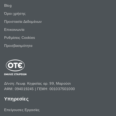
Blog
Όροι χρήσης
Προστασία Δεδομένων
Επικοινωνία
Ρυθμίσεις Cookies
Προσβασιμότητα
Δ/νση: Λεωφ. Κηφισίας αρ. 99, Μαρούσι
ΑΦΜ: 094019245 | ΓΕΜΗ: 001037501000
Υπηρεσίες
Επείγουσες Εργασίες