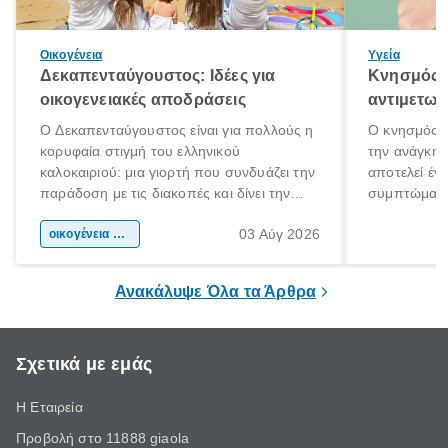
Οικογένεια
Υγεία
Δεκαπενταύγουστος: Ιδέες για
Κνησμός: 
οικογενειακές αποδράσεις
αντιμετωπ
Ο Δεκαπενταύγουστος είναι για πολλούς η
Ο κνησμός ε
κορυφαία στιγμή του ελληνικού
την ανάγκη 
καλοκαιριού: μια γιορτή που συνδυάζει την
αποτελεί έν
παράδοση με τις διακοπές και δίνει την
συμπτώματα
αφορμή για ταξίδια σε κάθε γωνιά της
άνθρωποι κά
03 Αύγ 2026
χώρας. Είτε πρόκειται για λίγες μέρες
οικογένεια & παιδί
πληροφορίες 
ξεγνοιασιάς είτε για μια σύντομη εξόρμηση.
καθώς μπορε
επιμένει για
Ανακάλυψε Όλα τα Άρθρα
Σχετικά με εμάς
Η Εταιρεία
Προβολή στο 11888 giaola