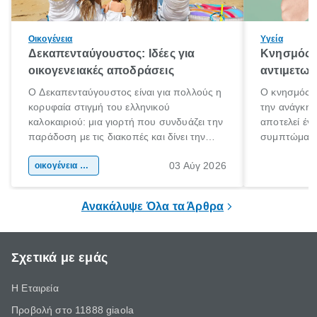
Οικογένεια
Υγεία
Δεκαπενταύγουστος: Ιδέες για
Κνησμός: 
οικογενειακές αποδράσεις
αντιμετωπ
Ο Δεκαπενταύγουστος είναι για πολλούς η
Ο κνησμός ε
κορυφαία στιγμή του ελληνικού
την ανάγκη 
καλοκαιριού: μια γιορτή που συνδυάζει την
αποτελεί έν
παράδοση με τις διακοπές και δίνει την
συμπτώματα
αφορμή για ταξίδια σε κάθε γωνιά της
άνθρωποι κά
03 Αύγ 2026
χώρας. Είτε πρόκειται για λίγες μέρες
οικογένεια & παιδί
πληροφορίες 
ξεγνοιασιάς είτε για μια σύντομη εξόρμηση.
καθώς μπορε
επιμένει για
Ανακάλυψε Όλα τα Άρθρα
Σχετικά με εμάς
Η Εταιρεία
Προβολή στο 11888 giaola