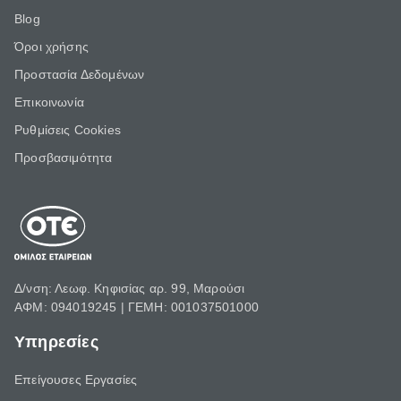
Blog
Όροι χρήσης
Προστασία Δεδομένων
Επικοινωνία
Ρυθμίσεις Cookies
Προσβασιμότητα
Δ/νση: Λεωφ. Κηφισίας αρ. 99, Μαρούσι
ΑΦΜ: 094019245 | ΓΕΜΗ: 001037501000
Υπηρεσίες
Επείγουσες Εργασίες