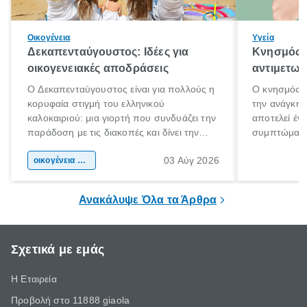
Οικογένεια
Υγεία
Δεκαπενταύγουστος: Ιδέες για
Κνησμός: 
οικογενειακές αποδράσεις
αντιμετωπ
Ο Δεκαπενταύγουστος είναι για πολλούς η
Ο κνησμός ε
κορυφαία στιγμή του ελληνικού
την ανάγκη 
καλοκαιριού: μια γιορτή που συνδυάζει την
αποτελεί έν
παράδοση με τις διακοπές και δίνει την
συμπτώματα
αφορμή για ταξίδια σε κάθε γωνιά της
άνθρωποι κά
03 Αύγ 2026
χώρας. Είτε πρόκειται για λίγες μέρες
οικογένεια & παιδί
πληροφορίες 
ξεγνοιασιάς είτε για μια σύντομη εξόρμηση.
καθώς μπορε
επιμένει για
Ανακάλυψε Όλα τα Άρθρα
Σχετικά με εμάς
Η Εταιρεία
Προβολή στο 11888 giaola