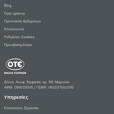
Blog
Όροι χρήσης
Προστασία Δεδομένων
Επικοινωνία
Ρυθμίσεις Cookies
Προσβασιμότητα
Δ/νση: Λεωφ. Κηφισίας αρ. 99, Μαρούσι
ΑΦΜ: 094019245 | ΓΕΜΗ: 001037501000
Υπηρεσίες
Επείγουσες Εργασίες