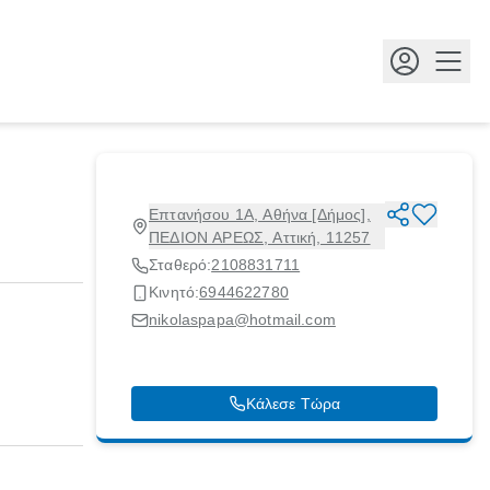
Κουμ
Επτανήσου 1Α, Αθήνα [Δήμος],
ΠΕΔΙΟΝ ΑΡΕΩΣ, Αττική, 11257
Σταθερό:
2108831711
Κινητό:
6944622780
nikolaspapa@hotmail.com
Κάλεσε Τώρα