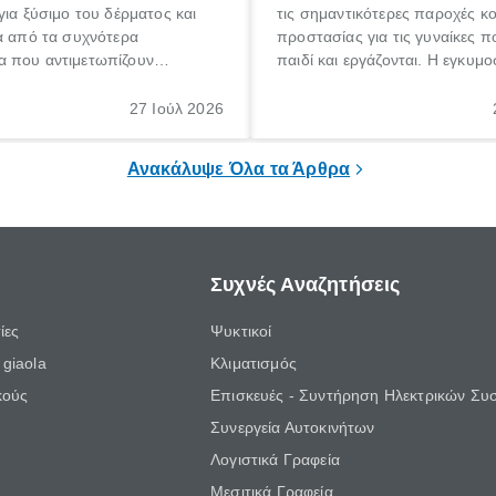
για ξύσιμο του δέρματος και
τις σημαντικότερες παροχές κ
α από τα συχνότερα
προστασίας για τις γυναίκες 
 που αντιμετωπίζουν
παιδί και εργάζονται. Η εγκυμο
θε ηλικίας. Πολλοί αναζητούν
γέννηση ενός παιδιού είναι μια 
 για το «κνησμός τι είναι»,
σημαντική περίοδος στη ζωή 
27 Ιούλ 2026
ί να εμφανιστεί ξαφνικά ή να
οικογένειας, η οποία συνοδεύε
α μεγάλο χρονικό διάστημα.
αυξημένες ανάγκες και υποχρε
Ανακάλυψε Όλα τα Άρθρα
Συχνές Αναζητήσεις
ίες
Ψυκτικοί
giaola
Κλιματισμός
κούς
Επισκευές - Συντήρηση Ηλεκτρικών Συ
Συνεργεία Αυτοκινήτων
Λογιστικά Γραφεία
Μεσιτικά Γραφεία