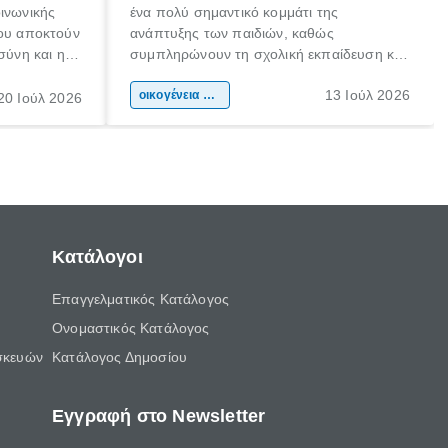
οινωνικής
ένα πολύ σημαντικό κομμάτι της
που αποκτούν
ανάπτυξης των παιδιών, καθώς
σύνη και η
συμπληρώνουν τη σχολική εκπαίδευση και
ιδιαίτερα
συμβάλλουν ουσιαστικά στη διαμόρφωση
13 Ιούλ 2026
κάθε
της προσωπικότητας, της κοινωνικότητας
οικογένεια & παιδί
20 Ιούλ 2026
ται από
και των δεξιοτήτων τους. Δεν είναι απλώς
ώσεις.
ένας τρόπος για να περνάει το παιδί τον
ελεύθερο χρόνο του.
Κατάλογοι
Επαγγελματικός Κατάλογος
Ονομαστικός Κατάλογος
σκευών
Κατάλογος Δημοσίου
Εγγραφή στο Newsletter