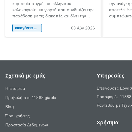
κορυφαία στιγμή του ελληνικού
την ανάγκη 
καλοκαιριού: μια γιορτή που συνδυάζει την
αποτελεί έν
παράδοση με τις διακοπές και δίνει την
συμπτώματα
αφορμή για ταξίδια σε κάθε γωνιά της
άνθρωποι κά
03 Αύγ 2026
χώρας. Είτε πρόκειται για λίγες μέρες
οικογένεια & παιδί
πληροφορίες
ξεγνοιασιάς είτε για μια σύντομη εξόρμηση.
καθώς μπορε
επιμένει γι
Σχετικά με εμάς
Υπηρεσίες
Επείγουσες Εργασ
Η Εταιρεία
Προσφορές 11888 
Προβολή στο 11888 giaola
Ραντεβού με Τεχνι
Blog
Όροι χρήσης
Χρήσιμα
Προστασία Δεδομένων