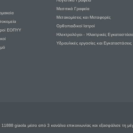
Λογιστικά Γραφεία
Μεσιτικά Γραφεία
ρμακεία
Μετακομίσεις και Μεταφορές
σοκομεία
Ορθοπαιδικοί Ιατροί
τροί ΕΟΠΥΥ
Ηλεκτρολόγοι - Ηλεκτρικές Εγκαταστάσε
κοί
Υδραυλικές εργασίες και Εγκαταστάσεις
θμό
11888 giaola μέσα από 3 κανάλια επικοινωνίας και εξασφάλισε τη μ