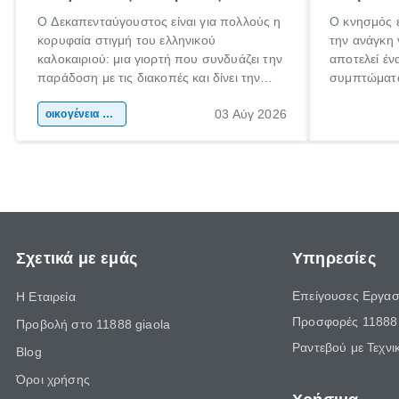
Ο Δεκαπενταύγουστος είναι για πολλούς η
Ο κνησμός ε
κορυφαία στιγμή του ελληνικού
την ανάγκη 
καλοκαιριού: μια γιορτή που συνδυάζει την
αποτελεί έν
παράδοση με τις διακοπές και δίνει την
συμπτώματα
αφορμή για ταξίδια σε κάθε γωνιά της
άνθρωποι κά
03 Αύγ 2026
χώρας. Είτε πρόκειται για λίγες μέρες
οικογένεια & παιδί
πληροφορίες
ξεγνοιασιάς είτε για μια σύντομη εξόρμηση.
καθώς μπορε
επιμένει γι
Σχετικά με εμάς
Υπηρεσίες
Επείγουσες Εργασ
Η Εταιρεία
Προσφορές 11888 
Προβολή στο 11888 giaola
Ραντεβού με Τεχνι
Blog
Όροι χρήσης