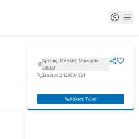
Κουμ
Άρτεμις, ΜΑΛΑΚΙ, Μαγνησία,
38500
Σταθερό:
2428094324
Κάλεσε Τώρα