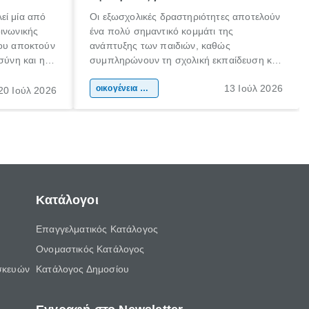
εί μία από
Οι εξωσχολικές δραστηριότητες αποτελούν
οινωνικής
ένα πολύ σημαντικό κομμάτι της
που αποκτούν
ανάπτυξης των παιδιών, καθώς
σύνη και η
συμπληρώνουν τη σχολική εκπαίδευση και
ιδιαίτερα
συμβάλλουν ουσιαστικά στη διαμόρφωση
13 Ιούλ 2026
κάθε
της προσωπικότητας, της κοινωνικότητας
οικογένεια & παιδί
20 Ιούλ 2026
ται από
και των δεξιοτήτων τους. Δεν είναι απλώς
ώσεις.
ένας τρόπος για να περνάει το παιδί τον
ελεύθερο χρόνο του.
Κατάλογοι
Επαγγελματικός Κατάλογος
Ονομαστικός Κατάλογος
σκευών
Κατάλογος Δημοσίου