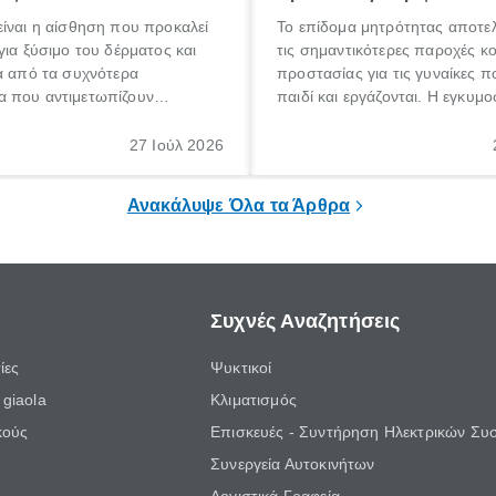
ίναι η αίσθηση που προκαλεί
Το επίδομα μητρότητας αποτελ
για ξύσιμο του δέρματος και
τις σημαντικότερες παροχές κ
α από τα συχνότερα
προστασίας για τις γυναίκες 
 που αντιμετωπίζουν
παιδί και εργάζονται. Η εγκυμο
θε ηλικίας. Πολλοί αναζητούν
γέννηση ενός παιδιού είναι μια 
 για το «κνησμός τι είναι»,
σημαντική περίοδος στη ζωή 
27 Ιούλ 2026
ί να εμφανιστεί ξαφνικά ή να
οικογένειας, η οποία συνοδεύε
α μεγάλο χρονικό διάστημα.
αυξημένες ανάγκες και υποχρε
Ανακάλυψε Όλα τα Άρθρα
Συχνές Αναζητήσεις
ίες
Ψυκτικοί
giaola
Κλιματισμός
κούς
Επισκευές - Συντήρηση Ηλεκτρικών Συ
Συνεργεία Αυτοκινήτων