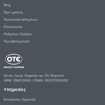
Blog
Όροι χρήσης
Προστασία Δεδομένων
Επικοινωνία
Ρυθμίσεις Cookies
Προσβασιμότητα
Δ/νση: Λεωφ. Κηφισίας αρ. 99, Μαρούσι
ΑΦΜ: 094019245 | ΓΕΜΗ: 001037501000
Υπηρεσίες
Επείγουσες Εργασίες