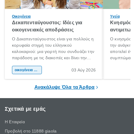
Οικογένεια
Υγεία
Δεκαπενταύγουστος: Ιδέες για
Κνησμός: 
οικογενειακές αποδράσεις
αντιμετωπ
Ο Δεκαπενταύγουστος είναι για πολλούς η
Ο κνησμός ε
κορυφαία στιγμή του ελληνικού
την ανάγκη 
καλοκαιριού: μια γιορτή που συνδυάζει την
αποτελεί έν
παράδοση με τις διακοπές και δίνει την
συμπτώματα
αφορμή για ταξίδια σε κάθε γωνιά της
άνθρωποι κά
03 Αύγ 2026
χώρας. Είτε πρόκειται για λίγες μέρες
οικογένεια & παιδί
πληροφορίες 
ξεγνοιασιάς είτε για μια σύντομη εξόρμηση.
καθώς μπορε
επιμένει για
Ανακάλυψε Όλα τα Άρθρα
Σχετικά με εμάς
Η Εταιρεία
Προβολή στο 11888 giaola