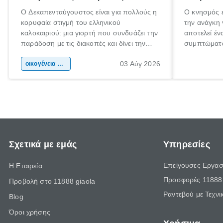
Ο Δεκαπενταύγουστος είναι για πολλούς η
Ο κνησμός ε
κορυφαία στιγμή του ελληνικού
την ανάγκη 
καλοκαιριού: μια γιορτή που συνδυάζει την
αποτελεί έν
παράδοση με τις διακοπές και δίνει την
συμπτώματα
αφορμή για ταξίδια σε κάθε γωνιά της
άνθρωποι κά
03 Αύγ 2026
χώρας. Είτε πρόκειται για λίγες μέρες
οικογένεια & παιδί
πληροφορίες
ξεγνοιασιάς είτε για μια σύντομη εξόρμηση.
καθώς μπορε
επιμένει γι
Σχετικά με εμάς
Υπηρεσίες
Επείγουσες Εργασ
Η Εταιρεία
Προσφορές 11888 
Προβολή στο 11888 giaola
Ραντεβού με Τεχνι
Blog
Όροι χρήσης