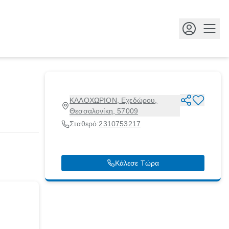
Κουμ
ΚΑΛΟΧΩΡΙΟΝ, Εχεδώρου,
Θεσσαλονίκη, 57009
Σταθερό:
2310753217
Κάλεσε Τώρα