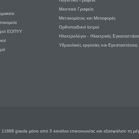
Λογιστικά Γραφεία
Μεσιτικά Γραφεία
ρμακεία
Μετακομίσεις και Μεταφορές
σοκομεία
Ορθοπαιδικοί Ιατροί
τροί ΕΟΠΥΥ
Ηλεκτρολόγοι - Ηλεκτρικές Εγκαταστάσε
κοί
Υδραυλικές εργασίες και Εγκαταστάσεις
θμό
11888 giaola μέσα από 3 κανάλια επικοινωνίας και εξασφάλισε τη μ