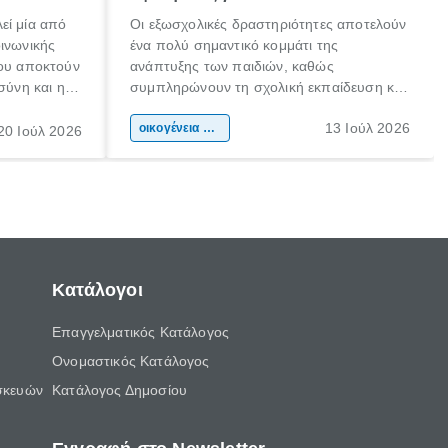
εί μία από
Οι εξωσχολικές δραστηριότητες αποτελούν
οινωνικής
ένα πολύ σημαντικό κομμάτι της
που αποκτούν
ανάπτυξης των παιδιών, καθώς
σύνη και η
συμπληρώνουν τη σχολική εκπαίδευση και
ιδιαίτερα
συμβάλλουν ουσιαστικά στη διαμόρφωση
13 Ιούλ 2026
κάθε
της προσωπικότητας, της κοινωνικότητας
οικογένεια & παιδί
20 Ιούλ 2026
ται από
και των δεξιοτήτων τους. Δεν είναι απλώς
ώσεις.
ένας τρόπος για να περνάει το παιδί τον
ελεύθερο χρόνο του.
Κατάλογοι
Επαγγελματικός Κατάλογος
Ονομαστικός Κατάλογος
σκευών
Κατάλογος Δημοσίου