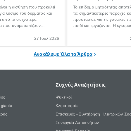
ίναι η αίσθηση που προκαλεί
Το επίδομα μητρότητας αποτελ
για ξύσιμο του δέρματος και
τις σημαντικότερες παροχές κ
α από τα συχνότερα
προστασίας για τις γυναίκες 
 που αντιμετωπίζουν
παιδί και εργάζονται. Η εγκυμο
θε ηλικίας. Πολλοί αναζητούν
γέννηση ενός παιδιού είναι μια 
 για το «κνησμός τι είναι»,
σημαντική περίοδος στη ζωή 
27 Ιούλ 2026
ί να εμφανιστεί ξαφνικά ή να
οικογένειας, η οποία συνοδεύε
α μεγάλο χρονικό διάστημα.
αυξημένες ανάγκες και υποχρε
Ανακάλυψε Όλα τα Άρθρα
Συχνές Αναζητήσεις
ίες
Ψυκτικοί
giaola
Κλιματισμός
κούς
Επισκευές - Συντήρηση Ηλεκτρικών Συ
Συνεργεία Αυτοκινήτων