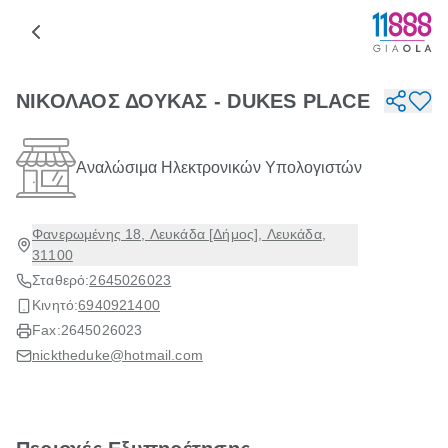
ΝΙΚΟΛΑΟΣ ΔΟΥΚΑΣ - DUKES PLACE
Αναλώσιμα Ηλεκτρονικών Υπολογιστών
Φανερωμένης 18, Λευκάδα [Δήμος], Λευκάδα,
31100
Σταθερό:
2645026023
Κινητό:
6940921400
Fax:
2645026023
nicktheduke@hotmail.com