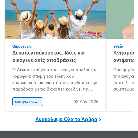
Οικογένεια
Υγεία
Δεκαπενταύγουστος: Ιδέες για
Κνησμός: 
οικογενειακές αποδράσεις
αντιμετωπ
Ο Δεκαπενταύγουστος είναι για πολλούς η
Ο κνησμός ε
κορυφαία στιγμή του ελληνικού
την ανάγκη 
καλοκαιριού: μια γιορτή που συνδυάζει την
αποτελεί έν
παράδοση με τις διακοπές και δίνει την
συμπτώματα
αφορμή για ταξίδια σε κάθε γωνιά της
άνθρωποι κά
03 Αύγ 2026
χώρας. Είτε πρόκειται για λίγες μέρες
οικογένεια & παιδί
πληροφορίες 
ξεγνοιασιάς είτε για μια σύντομη εξόρμηση.
καθώς μπορε
επιμένει για
Ανακάλυψε Όλα τα Άρθρα