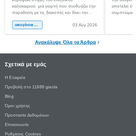
καλοκαιριού: μια γιορτή που συνδυάζει την
αποτελεί έν
παράδοση με τις διακοπές και δίνει την
συμπτώματα
αφορμή για ταξίδια σε κάθε γωνιά της
άνθρωποι κά
03 Αύγ 2026
χώρας. Είτε πρόκειται για λίγες μέρες
οικογένεια & παιδί
πληροφορίες 
ξεγνοιασιάς είτε για μια σύντομη εξόρμηση.
καθώς μπορε
επιμένει για
Ανακάλυψε Όλα τα Άρθρα
Σχετικά με εμάς
Η Εταιρεία
Προβολή στο 11888 giaola
Blog
Όροι χρήσης
Προστασία Δεδομένων
Επικοινωνία
Ρυθμίσεις Cookies