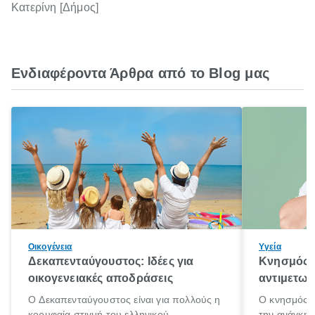
Κατερίνη [Δήμος]
Ενδιαφέροντα Άρθρα από το Blog μας
Οικογένεια
Υγεία
Δεκαπενταύγουστος: Ιδέες για
Κνησμός: 
οικογενειακές αποδράσεις
αντιμετωπ
Ο Δεκαπενταύγουστος είναι για πολλούς η
Ο κνησμός ε
κορυφαία στιγμή του ελληνικού
την ανάγκη 