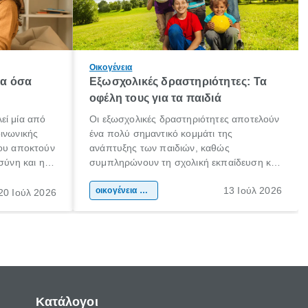
Οικογένεια
λα όσα
Εξωσχολικές δραστηριότητες: Τα
οφέλη τους για τα παιδιά
εί μία από
Οι εξωσχολικές δραστηριότητες αποτελούν
οινωνικής
ένα πολύ σημαντικό κομμάτι της
που αποκτούν
ανάπτυξης των παιδιών, καθώς
σύνη και η
συμπληρώνουν τη σχολική εκπαίδευση και
ιδιαίτερα
συμβάλλουν ουσιαστικά στη διαμόρφωση
13 Ιούλ 2026
κάθε
της προσωπικότητας, της κοινωνικότητας
οικογένεια & παιδί
20 Ιούλ 2026
ται από
και των δεξιοτήτων τους. Δεν είναι απλώς
ώσεις.
ένας τρόπος για να περνάει το παιδί τον
ελεύθερο χρόνο του.
Κατάλογοι