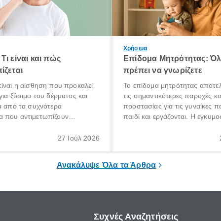
Χρήσιμα
Τι είναι και πώς
Επίδομα Μητρότητας: Ό
ίζεται
πρέπει να γνωρίζετε
ίναι η αίσθηση που προκαλεί
Το επίδομα μητρότητας αποτελ
για ξύσιμο του δέρματος και
τις σημαντικότερες παροχές κ
α από τα συχνότερα
προστασίας για τις γυναίκες 
 που αντιμετωπίζουν
παιδί και εργάζονται. Η εγκυμο
θε ηλικίας. Πολλοί αναζητούν
γέννηση ενός παιδιού είναι μια 
 για το «κνησμός τι είναι»,
σημαντική περίοδος στη ζωή 
27 Ιούλ 2026
ί να εμφανιστεί ξαφνικά ή να
οικογένειας, η οποία συνοδεύε
α μεγάλο χρονικό διάστημα.
αυξημένες ανάγκες και υποχρε
Ανακάλυψε Όλα τα Άρθρα
Συχνές Αναζητήσεις