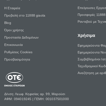
Επείγουσες Εργασ
Η Εταιρεία
Προσφορές 11888 
Προβολή στο 11888 giaola
Ραντεβού με Τεχνι
Blog
Όροι χρήσης
Χρήσιμα
Προστασία Δεδομένων
Επικοινωνία
Εφημερεύοντα Φα
Ρυθμίσεις Cookies
Εφημερεύοντα Νο
Συμβεβλημένοι Ια
Προσβασιμότητα
Ταχυδρομικοί Κωδι
Αναζήτηση με αρι
Δ/νση: Λεωφ. Κηφισίας αρ. 99, Μαρούσι
ΑΦΜ: 094019245 | ΓΕΜΗ: 001037501000