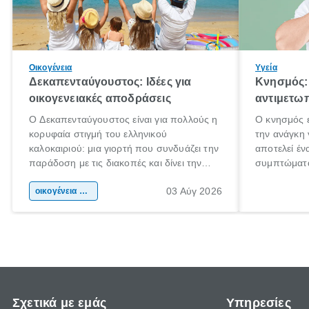
Οικογένεια
Υγεία
Δεκαπενταύγουστος: Ιδέες για
Κνησμός: 
οικογενειακές αποδράσεις
αντιμετωπ
Ο Δεκαπενταύγουστος είναι για πολλούς η
Ο κνησμός ε
κορυφαία στιγμή του ελληνικού
την ανάγκη 
καλοκαιριού: μια γιορτή που συνδυάζει την
αποτελεί έν
παράδοση με τις διακοπές και δίνει την
συμπτώματα
αφορμή για ταξίδια σε κάθε γωνιά της
άνθρωποι κά
03 Αύγ 2026
χώρας. Είτε πρόκειται για λίγες μέρες
οικογένεια & παιδί
πληροφορίες
ξεγνοιασιάς είτε για μια σύντομη εξόρμηση.
καθώς μπορε
επιμένει γι
Σχετικά με εμάς
Υπηρεσίες