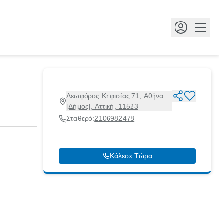
Κουμ
Λεωφόρος Κηφισίας 71, Αθήνα
[Δήμος], Αττική, 11523
Σταθερό:
2106982478
Κάλεσε Τώρα