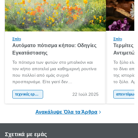
Σπίτι
Σπίτι
Αυτόματο πότισμα κήπου: Οδηγίες
Τερμίτες κ
Εγκατάστασης
Αντιμετώ
Το πότισμα των φυτών στο μπαλκόνι και
Το ξύλο είνα
τον κήπο αποτελεί μια καθημερινή ρουτίνα
το δίνει απ
που πολλοί από εμάς συχνά
της ιστορία
προσπερνάμε. Είτε γιατί δεν
το ξύλο. Αρχ
προλαβαίνουμε, είτε γιατί την ξεχνάμε.
το και αργότ
22 Ιούλ 2025
Αυτό ωστόσο, έχει πολύ αρνητικές
τεχνικές εργασίες
και εργαλεί
απεντόμωσ
επιπτώσεις για τα φυτά μας. Τα οποία
καθημερινότ
χρειάζονται συγκεκριμένη ποσότητα νερού
το ξύλο χρη
Ανακάλυψε Όλα τα Άρθρα
και μάλιστα, είναι καλό να την λαμβάνουν
τα μήκη και
ίδια ώρα κάθε φορά.
Σχετικά με εμάς