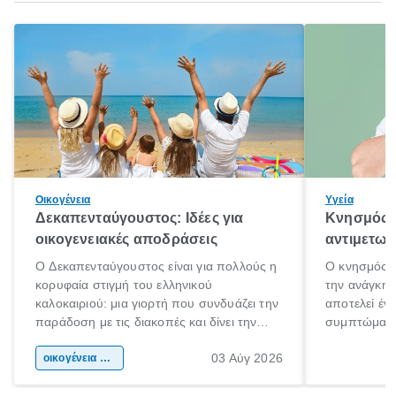
Οικογένεια
Υγεία
Δεκαπενταύγουστος: Ιδέες για
Κνησμός: 
οικογενειακές αποδράσεις
αντιμετωπ
Ο Δεκαπενταύγουστος είναι για πολλούς η
Ο κνησμός ε
κορυφαία στιγμή του ελληνικού
την ανάγκη 
καλοκαιριού: μια γιορτή που συνδυάζει την
αποτελεί έν
παράδοση με τις διακοπές και δίνει την
συμπτώματα
αφορμή για ταξίδια σε κάθε γωνιά της
άνθρωποι κά
03 Αύγ 2026
χώρας. Είτε πρόκειται για λίγες μέρες
οικογένεια & παιδί
πληροφορίες 
ξεγνοιασιάς είτε για μια σύντομη εξόρμηση.
καθώς μπορε