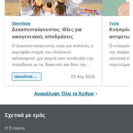
Οικογένεια
Υγεία
Δεκαπενταύγουστος: Ιδέες για
Κνησμός: 
οικογενειακές αποδράσεις
αντιμετωπ
Ο Δεκαπενταύγουστος είναι για πολλούς η
Ο κνησμός ε
κορυφαία στιγμή του ελληνικού
την ανάγκη 
καλοκαιριού: μια γιορτή που συνδυάζει την
αποτελεί έν
παράδοση με τις διακοπές και δίνει την
συμπτώματα
αφορμή για ταξίδια σε κάθε γωνιά της
άνθρωποι κά
03 Αύγ 2026
χώρας. Είτε πρόκειται για λίγες μέρες
οικογένεια & παιδί
πληροφορίες 
ξεγνοιασιάς είτε για μια σύντομη εξόρμηση.
καθώς μπορε
επιμένει για
Ανακάλυψε Όλα τα Άρθρα
Σχετικά με εμάς
Η Εταιρεία