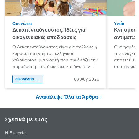
Οικογένεια
Υγεία
Δεκαπενταύγουστος: Ιδέες για
Κνησμός: 
οικογενειακές αποδράσεις
αντιμετωπ
Ο Δεκαπενταύγουστος είναι για πολλούς η
Ο κνησμός ε
κορυφαία στιγμή του ελληνικού
την ανάγκη 
καλοκαιριού: μια γιορτή που συνδυάζει την
αποτελεί έν
παράδοση με τις διακοπές και δίνει την
συμπτώματα
αφορμή για ταξίδια σε κάθε γωνιά της
άνθρωποι κά
03 Αύγ 2026
χώρας. Είτε πρόκειται για λίγες μέρες
οικογένεια & παιδί
πληροφορίες 
ξεγνοιασιάς είτε για μια σύντομη εξόρμηση.
καθώς μπορε
επιμένει για
Ανακάλυψε Όλα τα Άρθρα
Σχετικά με εμάς
Η Εταιρεία