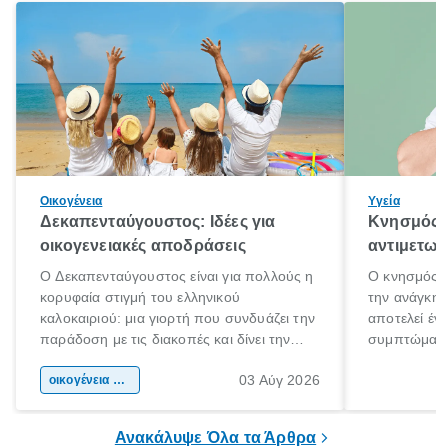
Οικογένεια
Υγεία
Δεκαπενταύγουστος: Ιδέες για
Κνησμός: 
οικογενειακές αποδράσεις
αντιμετωπ
Ο Δεκαπενταύγουστος είναι για πολλούς η
Ο κνησμός ε
κορυφαία στιγμή του ελληνικού
την ανάγκη 
καλοκαιριού: μια γιορτή που συνδυάζει την
αποτελεί έν
παράδοση με τις διακοπές και δίνει την
συμπτώματα
αφορμή για ταξίδια σε κάθε γωνιά της
άνθρωποι κά
03 Αύγ 2026
χώρας. Είτε πρόκειται για λίγες μέρες
οικογένεια & παιδί
πληροφορίες 
ξεγνοιασιάς είτε για μια σύντομη εξόρμηση.
καθώς μπορε
επιμένει για
Ανακάλυψε Όλα τα Άρθρα