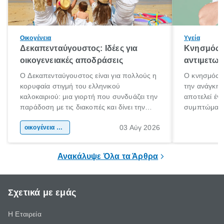
Οικογένεια
Υγεία
Δεκαπενταύγουστος: Ιδέες για
Κνησμός: 
οικογενειακές αποδράσεις
αντιμετωπ
Ο Δεκαπενταύγουστος είναι για πολλούς η
Ο κνησμός ε
κορυφαία στιγμή του ελληνικού
την ανάγκη 
καλοκαιριού: μια γιορτή που συνδυάζει την
αποτελεί έν
παράδοση με τις διακοπές και δίνει την
συμπτώματα
αφορμή για ταξίδια σε κάθε γωνιά της
άνθρωποι κά
03 Αύγ 2026
χώρας. Είτε πρόκειται για λίγες μέρες
οικογένεια & παιδί
πληροφορίες 
ξεγνοιασιάς είτε για μια σύντομη εξόρμηση.
καθώς μπορε
επιμένει για
Ανακάλυψε Όλα τα Άρθρα
Σχετικά με εμάς
Η Εταιρεία