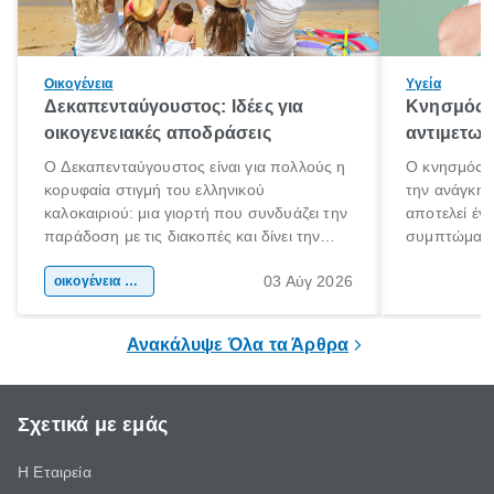
Οικογένεια
Υγεία
Δεκαπενταύγουστος: Ιδέες για
Κνησμός: 
οικογενειακές αποδράσεις
αντιμετωπ
Ο Δεκαπενταύγουστος είναι για πολλούς η
Ο κνησμός ε
κορυφαία στιγμή του ελληνικού
την ανάγκη 
καλοκαιριού: μια γιορτή που συνδυάζει την
αποτελεί έν
παράδοση με τις διακοπές και δίνει την
συμπτώματα
αφορμή για ταξίδια σε κάθε γωνιά της
άνθρωποι κά
03 Αύγ 2026
χώρας. Είτε πρόκειται για λίγες μέρες
οικογένεια & παιδί
πληροφορίες 
ξεγνοιασιάς είτε για μια σύντομη εξόρμηση.
καθώς μπορε
επιμένει για
Ανακάλυψε Όλα τα Άρθρα
Σχετικά με εμάς
Η Εταιρεία