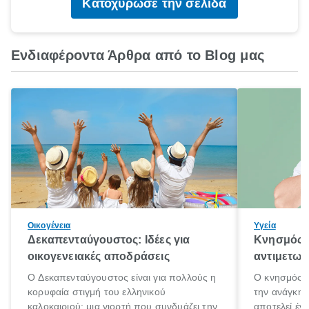
Κατοχύρωσε την σελίδα
Ενδιαφέροντα Άρθρα από το Blog μας
Οικογένεια
Υγεία
Δεκαπενταύγουστος: Ιδέες για
Κνησμός: 
οικογενειακές αποδράσεις
αντιμετωπ
Ο Δεκαπενταύγουστος είναι για πολλούς η
Ο κνησμός ε
κορυφαία στιγμή του ελληνικού
την ανάγκη 
καλοκαιριού: μια γιορτή που συνδυάζει την
αποτελεί έν