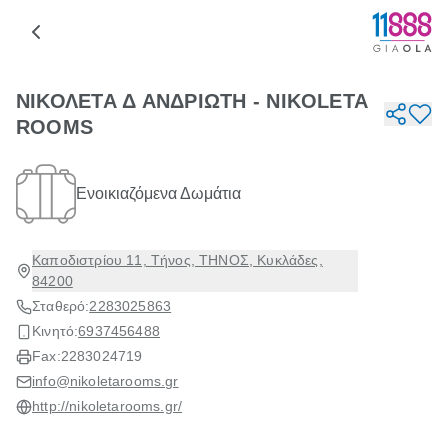
ΝΙΚΟΛΕΤΑ Δ ΑΝΔΡΙΩΤΗ - NIKOLETA
ROOMS
Ενοικιαζόμενα Δωμάτια
Καποδιστρίου 11, Τήνος, ΤΗΝΟΣ, Κυκλάδες,
84200
Σταθερό:
2283025863
Κινητό:
6937456488
Fax:
2283024719
info@nikoletarooms.gr
http://nikoletarooms.gr/