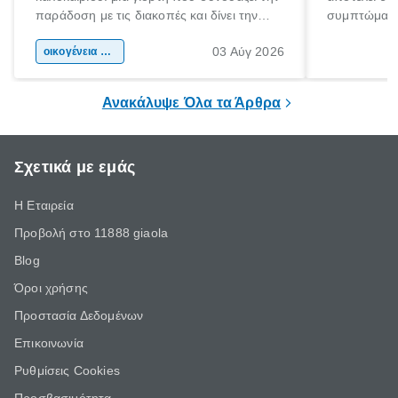
παράδοση με τις διακοπές και δίνει την
συμπτώματα
αφορμή για ταξίδια σε κάθε γωνιά της
άνθρωποι κά
03 Αύγ 2026
χώρας. Είτε πρόκειται για λίγες μέρες
οικογένεια & παιδί
πληροφορίες 
ξεγνοιασιάς είτε για μια σύντομη εξόρμηση.
καθώς μπορε
επιμένει για
Ανακάλυψε Όλα τα Άρθρα
Σχετικά με εμάς
Η Εταιρεία
Προβολή στο 11888 giaola
Blog
Όροι χρήσης
Προστασία Δεδομένων
Επικοινωνία
Ρυθμίσεις Cookies