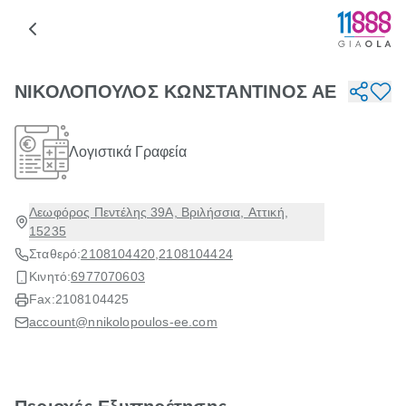
ΝΙΚΟΛΟΠΟΥΛΟΣ ΚΩΝΣΤΑΝΤΙΝΟΣ ΑΕ
Λογιστικά Γραφεία
Λεωφόρος Πεντέλης 39Α, Βριλήσσια, Αττική,
15235
Σταθερό:
2108104420
,
2108104424
Κινητό:
6977070603
Fax:
2108104425
account@nnikolopoulos-ee.com