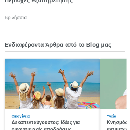
Περιοχές Εξυπηρέτησης
Βριλήσσια
Ενδιαφέροντα Άρθρα από το Blog μας
Οικογένεια
Υγεία
Δεκαπενταύγουστος: Ιδέες για
Κνησμός: 
οικογενειακές αποδράσεις
αντιμετωπ