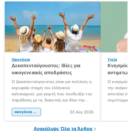
Οικογένεια
Υγεία
Δεκαπενταύγουστος: Ιδέες για
Κνησμός: 
οικογενειακές αποδράσεις
αντιμετωπ
Ο Δεκαπενταύγουστος είναι για πολλούς η
Ο κνησμός ε
κορυφαία στιγμή του ελληνικού
την ανάγκη 
καλοκαιριού: μια γιορτή που συνδυάζει την
αποτελεί έν
παράδοση με τις διακοπές και δίνει την
συμπτώματα
αφορμή για ταξίδια σε κάθε γωνιά της
άνθρωποι κά
03 Αύγ 2026
χώρας. Είτε πρόκειται για λίγες μέρες
οικογένεια & παιδί
πληροφορίες 
ξεγνοιασιάς είτε για μια σύντομη εξόρμηση.
καθώς μπορε
επιμένει για
Ανακάλυψε Όλα τα Άρθρα