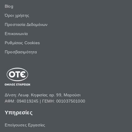
Blog
Όροι χρήσης
Προστασία Δεδομένων
Επικοινωνία
Ρυθμίσεις Cookies
Προσβασιμότητα
Δ/νση: Λεωφ. Κηφισίας αρ. 99, Μαρούσι
ΑΦΜ: 094019245 | ΓΕΜΗ: 001037501000
Υπηρεσίες
Επείγουσες Εργασίες