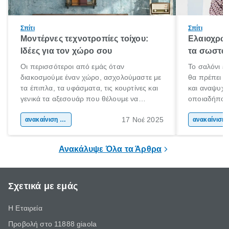
Σπίτι
Σπίτι
Μοντέρνες τεχνοτροπίες τοίχου:
Ελαιοχρωμ
Ιδέες για τον χώρο σου
τα σωστά 
Οι περισσότεροι από εμάς όταν
Το σαλόνι ε
διακοσμούμε έναν χώρο, ασχολούμαστε με
θα πρέπει ν
τα έπιπλα, τα υφάσματα, τις κουρτίνες και
και αναψυχής
γενικά τα αξεσουάρ που θέλουμε να
οποιαδήποτε
βάλουμε στον χώρο αυτό. Ξεχνάμε όμως
κάνουμε, θα
17 Νοέ 2025
πόσο πολύ επηρεάζουν οι τοίχοι τη
ανακαίνιση σπιτιού
διάθεση του
ανακα
συνολική εικόνα του δωματίου. Μήπως να
αλλάξεις χρώμα στον τοίχο ή να βρεις
Ανακάλυψε Όλα τα Άρθρα
κάποιες έξυπνες ιδέες για τεχνοτροπίες
τοίχου;
Σχετικά με εμάς
Η Εταιρεία
Προβολή στο 11888 giaola