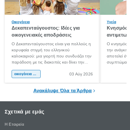
Οικογένεια
Υγεία
Δεκαπενταύγουστος: Ιδέες για
Κνησμός: 
οικογενειακές αποδράσεις
αντιμετωπ
Ο Δεκαπενταύγουστος είναι για πολλούς η
Ο κνησμός ε
κορυφαία στιγμή του ελληνικού
την ανάγκη 
καλοκαιριού: μια γιορτή που συνδυάζει την
αποτελεί έν
παράδοση με τις διακοπές και δίνει την
συμπτώματα
αφορμή για ταξίδια σε κάθε γωνιά της
άνθρωποι κά
03 Αύγ 2026
χώρας. Είτε πρόκειται για λίγες μέρες
οικογένεια & παιδί
πληροφορίες 
ξεγνοιασιάς είτε για μια σύντομη εξόρμηση.
καθώς μπορε
επιμένει για
Ανακάλυψε Όλα τα Άρθρα
Σχετικά με εμάς
Η Εταιρεία